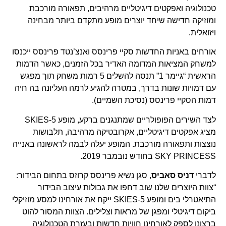
טכנולוגיה ואפקטים דיגיטליים מרהיבים, תפאורה מורכבת
ומוזיקה חדישה שיחד יוצרים מופע מתקדם ביותר מבחינה
ויזואלית.
אורחים באניות החדשות סקיי פרינסס ואנצ’נטד פרינסס ייכנסו
למשחק המציאות המדומה האדיר בכל הזמנים, כאשר הדמות
הראשית “גיימר 1” תנסה להשלים 5 רמות משחק תוך מפגש
עם דמויות שונות בדרך, במטרה להגיע לרמה העליונה בה חיה
דמות הסקיי פרינסס (נסיכת השמיים).
לצד השירים הפופולריים שמתנגנים ברקע, מופע 5-SKIES
מציג אפקטים דיגיטליים, אקרובטיקה מרהיבה, תלבושות
נוצצות ותפאורה מורכבת. המופע יעלה לבמה לראשונה באנייה
SKY PRINCESS בחודש נובמבר 2019.
לדברי
דניס סאביס
, סגן נשיא פרינסס קרוזס בתחום הבידור:
“צוות היוצרים שלנו שוב דחפו את גבולות עיצוב הבידור
התיאטרלי בים ומופע 5-SKIES ייקח את אורחינו למסע מוזיקלי
ביקום דיגיטלי ומפגן של מראות וצלילים. הצוות המסור להוט
ברצונו לספק לאורחינו חוויות חדשות ובעזרת הטכנולוגיה