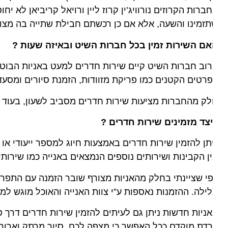
זמינו והשעה, אלא אם כן רכשתם חבילת שתייה בה מצוין כי 
ם השירות זמין בכל חברות השיט ובאיזה שעות ?
וב חברות השיט קיים שירות חדרים למעט באניות הבוטיק הי
רטים הקטנים כמו פריקת מזוודות, הזמנת סיורים ומסעדות נ
ק מהחברות מציעות שירות חדרים מסביב לשעון, בעוד אחרו
צד מזמינים שירות חדרים ?
תן להזמין שירות חדרים באמצעות חיוג למספר ייעודי או 
ן הקבינות ושירותים נוספים הנמצאים באנייה כמו שירותי כביס
י שציינתי בחלק מהאניות מצורף שובר הזמנה עם התפריט, בע
ילה. ההזמנות נאספות ע”י צוות האנייה והאוכל מוגש למחר
ניות חדשות ניתן גם לעיתים להזמין שירות חדרים דרך טלוו
דת מוקדם ככל האפשר כי מצפה לכם סיור מרתק וארוך.