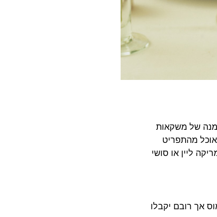
ה של משקאות
ל מהתפריט
טייק פילה ממסעדת Pinnacle Grill בהולנד אמריקה ליין או סושי
ך רובם יקבלו