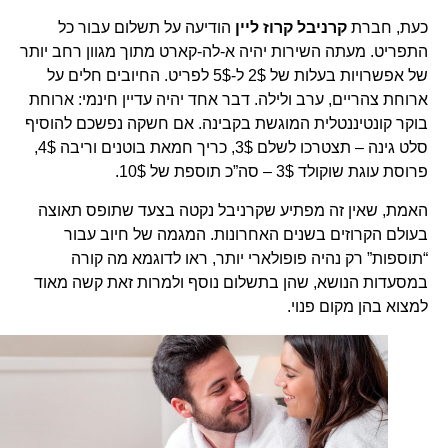
כעת, חברת
קרניבל קרוז ליין
הודיעה על תשלום עבור כל
התפריט. מעתה השירות יהיה א-לה-קארט מתוך מגוון רחב יותר
של אפשרויות בעלות של 2$ ל-5$ לפריט. החיובים חלים על
ארוחת צהריים, ערב ולילה. דבר אחד יהיה עדיין חינמי: ארוחת
בוקר קונטיננטלית המוגשת בקבינה. אם חשקה נפשכם להוסיף
סלט גינה – תצטרכו לשלם 3$, כריך חמאת בוטנים וריבה 4$,
פרוסת עוגת שוקולד 3$ – סה”כ תוספת של 10$.
האמת, שאין זה מפתיע שקרניבל נקטה בצעד שתופס תאוצה
בעולם הקרוזים בשנים האחרונות. המגמה של חיוב עבור
“תוספות” רק נהיה פופולארי יותר, ראו לדוגמא מה קורה
במסעדות הנושא, שהן בתשלום נוסף ולמרות זאת קשה מאוד
למצוא בהן מקום פנוי.