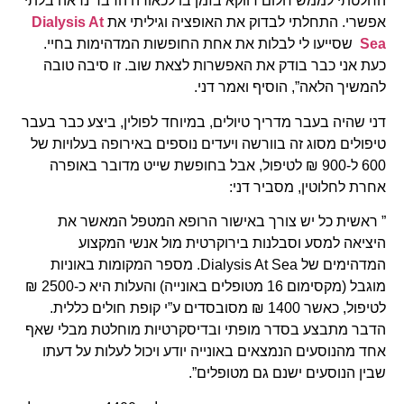
החלטתי לממש חלום דווקא בזמן בו לכאורה הדבר נראה בלתי
אפשרי. התחלתי לבדוק את האופציה וגיליתי את
Dialysis At
Sea
שסייעו לי לבלות את אחת החופשות המדהימות בחיי.
כעת אני כבר בודק את האפשרות לצאת שוב. זו סיבה טובה
להמשיך הלאה”, הוסיף ואמר דני.
דני שהיה בעבר מדריך טיולים, במיוחד לפולין, ביצע כבר בעבר
טיפולים מסוג זה בוורשה ויעדים נוספים באירופה בעלויות של
600 ל-900 ₪ לטיפול, אבל בחופשת שייט מדובר באופרה
אחרת לחלוטין, מסביר דני:
” ראשית כל יש צורך באישור הרופא המטפל המאשר את
היציאה למסע וסבלנות בירוקרטית מול אנשי המקצוע
המדהימים של Dialysis At Sea. מספר המקומות באוניות
מוגבל (מקסימום 16 מטופלים באונייה) והעלות היא כ-2500 ₪
לטיפול, כאשר 1400 ₪ מסובסדים ע”י קופת חולים כללית.
הדבר מתבצע בסדר מופתי ובדיסקרטיות מוחלטת מבלי שאף
אחד מהנוסעים הנמצאים באונייה יודע ויכול לעלות על דעתו
שבין הנוסעים ישנם גם מטופלים”.