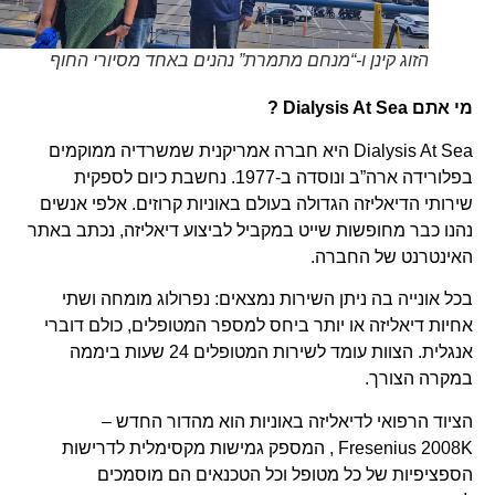
הזוג קינן ו-“מנחם מתמרת” נהנים באחד מסיורי החוף
מי אתם
Dialysis At Sea
?
Dialysis At Sea היא חברה אמריקנית שמשרדיה ממוקמים
בפלורידה ארה”ב ונוסדה ב-1977. נחשבת כיום לספקית
שירותי הדיאליזה הגדולה בעולם באוניות קרוזים. אלפי אנשים
נהנו כבר מחופשות שייט במקביל לביצוע דיאליזה, נכתב באתר
האינטרנט של החברה.
בכל אונייה בה ניתן השירות נמצאים: נפרולוג מומחה ושתי
אחיות דיאליזה או יותר ביחס למספר המטופלים, כולם דוברי
אנגלית. הצוות עומד לשירות המטופלים 24 שעות ביממה
במקרה הצורך.
הציוד הרפואי לדיאליזה באוניות הוא מהדור החדש –
Fresenius 2008K , המספק גמישות מקסימלית לדרישות
הספציפיות של כל מטופל וכל הטכנאים הם מוסמכים