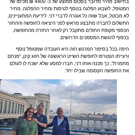
בחישוב מהיר מדובר בסכום ממוצע של כ- 4400 ₪ מכיסו של
המטופל, לשבוע הפלגה בנוסף לטיסות ומחיר ההפלגה. מחיר
לא מבוטל, אבל שווה כל אגורה לדברי דני. לידיעת המתעניינים,
התשלום לחברה מתבצע מראש לפני היציאה לחופשה וההחזר
הכספי מקופת החולים מתקבל רק לאחר החזרה מהחופשה,
בכפוף להגשת המסמכים הדרושים.
היפה בכל בסיפור המרגש הזה היא העובדה שמטופל נוסף
ורעייתו הצטרפו לחופשת השייט הראשונה של הזוג קינן, “מנחם
מתמרת”, כך מכנה אותו דני, חברו למסע שלא ישכח לו לעולם
את החופשה הקסומה שבילו יחד.