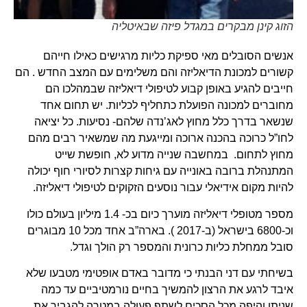
הזוג קינן מבקרים במגדל פיזה שבאיטליה
אנשים הסובלים מאי ספיקת כליות מרגישים כאילו חייהם
קשורים למכונת הדיאליזה והם משלימים עם המצב החדש . הם
חייבים להגיע באופן קבוע לטיפולי דיאליזה שבמהלכו הם
מחוברים למכונה הפועלת כתחליף לכליות. יש תחום אחד
שנשאר בדרך כלל מחוץ לאג’נדה שלהם- נסיעות. כל יציאה
לחו”ל כרוכה בהכנה ארוכה ומייגעת מה שמשאיר רבים מהם
מחוץ לתחום. במחשבה שנייה מדוע לא, חופשת שייט
המתנהלת ברובה באונייה עם גיחות קצרות לסיורי חוף יכולה
להיות מקום אידיאלי עבור נוסעים הזקוקים לטיפולי דיאליזה.
מספר מטופלי דיאליזה מוערך כיום בכ- 1.4 מיליון בעולם כולו
וכ-6800 בישראל (ב-2017 ). בארה”ב אחד מכל 10 מבוגרים
סובל ממחלת כליות כרונית והמספר רק הולך וגדל.
בשיחתי עם דני הבנתי כי מדובר באדם אופטימי מטבעו שלא
איבד לרגע את הרצון להמשיך בחיים נורמטיביים עד כמה
שניתן והיפה מכל הסכים לשתף פעולה במטרה להגביר את