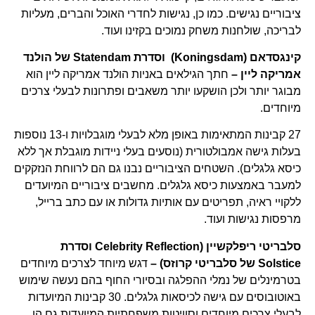
ציבוריים נגישים. כמו כן, נגישות לחדרי האוכל והברים, מעליות
לבריכה, שולחנות משחק נמוכים בקזינו ועוד.
קינגסדאם (
Koningsdam)
וסדרת
Statendam
של הולנד
אמריקה ליין
–
חתך הגילאים באניות הולנד אמריקה ליין הוא
מבוגר יותר ולכן הושקעו יותר משאבים ופתרונות לבעלי צרכים
מיוחדים.
27 קבינות המתאימות באופן מלא לבעלי מוגבלויות ו-13 נוספות
בעלות גישה אמבולטורית (נוסעים בעלי ניידות מוגבלת אך ללא
כיסא גלגלים). השטחים הציבוריים נבנו גם הם לרווחת הנזקקים
למעבר באמצעות כיסא גלגלים. מחשבים ציבוריים המיועדים
ללקויי ראיה, תפריטים עם אותיות גדולות או עם כתב ברייל,
מרפסות נגישות ועוד.
סלבריטי ריפלקשיין
(Celebrity Reflection
וסדרת
Solstice
של סלבריטי קרוזס) –
דגש מיוחד לצרכים מיוחדים
בטרמינלים של נמלי ההפלגה ובסיורי החוף בהם נעשה שימוש
באוטובוסים עם גישה לכיסאות גלגלים. 30 קבינות המיועדות
לבעלי צרכים מיוחדים וסוויטות משפחתיות המיועדות גם הן