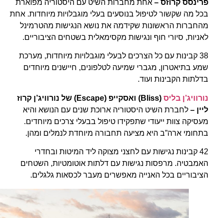
פרינסס קרוזס –
אחת מחברות השיט עם היסטוריה מפוארת
בכל מה שקשור לטיפול בנוסעים בעלי מוגבלויות מיוחדות. אחת
מהחברות הראשונות שקידמה את נושא הנגישות מהטרמינל
לאניות, סיורי חוף ונגישות מקסימאלית בשטחים הציבוריים.
38 קבינות עם כל הצרכים לבעלי מוגבלויות מיוחדות, מערכת
שמע בתיאטרון, מגברי שמיעה לטלפונים, חיישנים מיוחדים
בדלתות הקבינות ועוד.
נורוויג’ן בליס
(Bliss)
ואסקייפ
(Escape)
של נורוויג’ן קרוז
ליין –
לחברת השיט היסטוריה ארוכת שנים עם הנושא והיא
מעסיקה צוות ייעודי שתפקידו טיפול בבעלי צרכים מיוחדים.
בתחומי ארה”ב היא מציעה תחבורה מיוחדת לנמלים ומהן.
42 קבינות נגישות עם לחצני מצוקה ליד המיטות ובחדרי
האמבטיה. מרפסות נגישות עם דלתות אוטומטיות, השטחים
הציבוריים בכל האנייה מאפשרים מעבר לכסאות גלגלים.