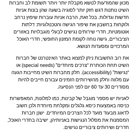
מכוון שהמודעות לנושא מקבלת יותר ויותר תשומת לב וחברות
השיט נותנות דגש חזק יותר לסוגיה בשעה שהן בונות אניות
חדשות וגדולות. בכל זאת, הרבה אניות עוברות שיפוץ נרחב
ולוקחות בחשבון את שיפור הגישה והטכנולוגיות: דלתות
אוטומטיות, חדרי שירותים נגישים לבעלי מוגבלויות באזורים
הציבוריים, גישה נוחה לקומת המזנון החופשי, חדרי האוכל
המרכזיים ומסעדות הנושא.
את רוב התשובות ניתן למצוא באתר האינטרנט של חברות
השיט תחת הכותרת “צרכים מיוחדים” (special needs) או
“נגישות” (accessibility). חלק מחברות השיט מחייבות הגעה
עם מלווה וחלק מהשירותים הזמינים עבורם חייבים להיות
מסודרים 30 עד 60 יום לפני הנסיעה.
לאניות יש מספר מוגבל של קבינות, כמו למלונות, המאפשרות
כניסה באמצעות כיסא גלגלים ומקלחת מיוחדת ולכן חשוב
לדאוג מבעוד מועד לכל הצרכים המיוחדים. ישנן חברות
המסמנות את מסלול הנגישות באניותיהן, ישיבה בחדרי האוכל,
חדרים ושירותים ציבוריים נגישים.