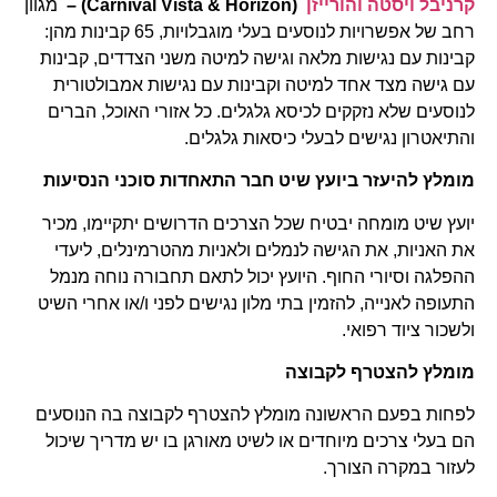
קרניבל ויסטה והורייזן
(Carnival Vista & Horizon) –
מגוון
רחב של אפשרויות לנוסעים בעלי מוגבלויות, 65 קבינות מהן:
קבינות עם נגישות מלאה וגישה למיטה משני הצדדים, קבינות
עם גישה מצד אחד למיטה וקבינות עם נגישות אמבולטורית
לנוסעים שלא נזקקים לכיסא גלגלים. כל אזורי האוכל, הברים
והתיאטרון נגישים לבעלי כיסאות גלגלים.
מומלץ להיעזר ביועץ שיט חבר התאחדות סוכני הנסיעות
יועץ שיט מומחה יבטיח שכל הצרכים הדרושים יתקיימו, מכיר
את האניות, את הגישה לנמלים ולאניות מהטרמינלים, ליעדי
ההפלגה וסיורי החוף. היועץ יכול לתאם תחבורה נוחה מנמל
התעופה לאנייה, להזמין בתי מלון נגישים לפני ו/או אחרי השיט
ולשכור ציוד רפואי.
מומלץ להצטרף לקבוצה
לפחות בפעם הראשונה מומלץ להצטרף לקבוצה בה הנוסעים
הם בעלי צרכים מיוחדים או לשיט מאורגן בו יש מדריך שיכול
לעזור במקרה הצורך.