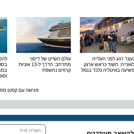
רגע לפני העלייה
עולם השייט של דיסני
להפליג 
יה: חשוד כראש ארגון
מתרחב: הדרך ל-13 אוניות
 באיטליה נלכד בנמל
קרוזים נחשפת
במבצע ח
וסוכות
ה
פגישה עם קפטן ספינת נ
שאר מעודכנים