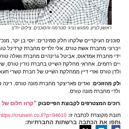
ראשון לציון: מפגש נציגי סנורמה והסוכנים. צילום יח”צ
וכנים העיקריים שלקחו חלק סמינרים: יוסי בן יקר, מנכ”ל ח
ברוני מחברת אשת טורס, אלי זלדיס מחברת קרדינל טורס , 
די מחברת אמדאוס, אביטל גרינהיים מחברת וואלה טורס, סיג
ים רחמים, אחראי מחלקת השייט בחברת נזרין טורס, שלומי
לדן טורס ואדי דיין ממחלקת השייט של חברת קשרי תעופה.
ק מהזוכים
: ואדים פאריצקר מחברת מונה טורס, רינה סלו
לדי מחברת מונה טורס.
וכים המצטרפים לקבוצת הפייסבוק
״קרוז חלום של הפל
ובת מקוצרת לכתבה זו:
https://cruisein.co.il?p=94610
תפו את הכתבה ברשתות החברתיות: