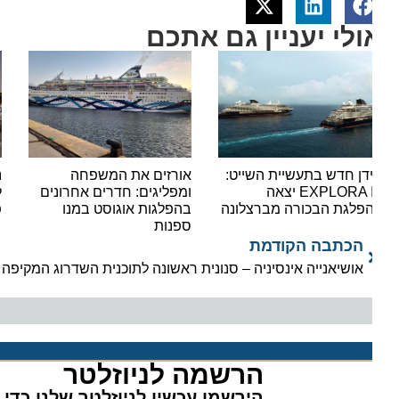
ולי יעניין גם אתכם
דן חדש בתעשיית השייט:
אורזים את המשפחה
נעצר 
EXPLORA III יצאה
ומפליגים: חדרים אחרונים
לאוני
פלגת הבכורה מברצלונה
בהפלגות אוגוסט במנו
פשיעה
ספנות
הכתבה הקודמת
אושיאנייה אינסיניה – סנונית ראשונה לתוכנית השדרוג המקיפה
הרשמה לניוזלטר​
הירשמו עכשיו לניוזלטר שלנו כדי לה