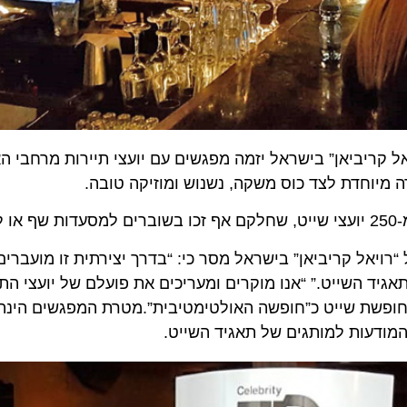
ריביאן” בישראל יזמה מפגשים עם יועצי תיירות מרחבי הארץ
וחדת לצד כוס משקה, נשנוש ומוזיקה טובה.
יאל קריביאן” בישראל מסר כי: “בדרך יצירתית זו מועברים ה
השייט.” “אנו מוקרים ומעריכים את פועלם של יועצי התיירו
פשת שייט כ”חופשה האולטימטיבית”.מטרת המפגשים הינה היכ
עות למותגים של תאגיד השייט.