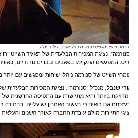
ורמה ויועצי השייט נפגשים בתל אביב. צילום יח"צ
נורמה”, נציגת המכירות הבלעדית של תאגיד השייט “רויאל ק
יט. המפגשים התקיימו בפאבים ובברים טרנדיים, באווירה מי
חי השייט של סנורמה ניהלו שיחות ומפגשים עם יותר מ-250 יועצי שייט, שחלקם אף זכו בשוברים למסעדות שף או לספא זוגי.
רי שנבל,
מנכ”ל “סנורמה”, נציגת המכירות הבלעדית של “רו
דויקת ביותר והיא מתיישרת עם התפיסה החדשנית של תאגיד 
עזרתם אנו רואים כי בעשור האחרון יש עלייה בבחירה בחו
יגי התיירות מולם עובדת החברה לאורך השנים והעלאת המוד