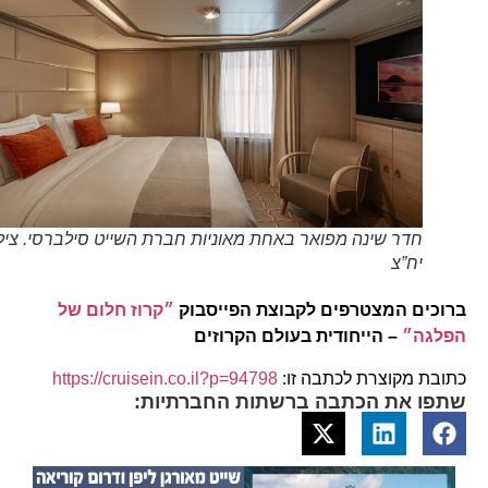
חדר שינה מפואר באחת מאוניות חברת השייט סילברסי. צילום
יח”צ
ברוכים המצטרפים לקבוצת הפייסבוק
״קרוז חלום של
הפלגה״
– הייחודית בעולם הקרוזים
כתובת מקוצרת לכתבה זו:
https://cruisein.co.il?p=94798
שתפו את הכתבה ברשתות החברתיות: