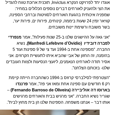
אוגדו יחד לפרויקט הנקרא Invictus, תוכנית ארוכת טווח להגדיל
את הצי ולהעניק לאורחים דברים נוספים הכלולים במחיר:
שמפניה איכותית בהגעת האורחים לסוויטות וברחבי הספינה,
קוויאר זמין 24 שעות ביממה, קינוחים, פירות ים, פירות יער,
בשר משובח ורשימת יינות משובחים.
“אני גאה על ההישגים שלנו ב-25 שנות פעילות”, אמר
מנפרדי
לפברה דובידיו (Manfredi Lefebvre d’Ovidio)
, נשיא
החברה. “מספינה אחת ב-1994 ועד צי של 9 ספינות ועוד 5
בהזמנה, זה החזון של אבי שהביא איתו לתעשיית הקרוזים. אני
אסיר תודה לאורחינו הנאמנים, ליועצי הנסיעות ולצוות העובדים
שלנו- בזכותם הצלחנו”.
“הצטרפתי לסילברסי קרוזס ב-1994 כשהחברה הייתה קיימת
רק 6 חודשים עם ספינה אחת ומאז אני פה”, אמר
פרננדו
בארוסו דה אוליביירה (Fernando Barroso de Oliveira)
–
שגריר נשיא החברה. “אני מרגיש בבית והאורחים מרגישים
אותו דבר – אנחנו משפחה. הספינות שלנו הן בית מחוץ לבית”.