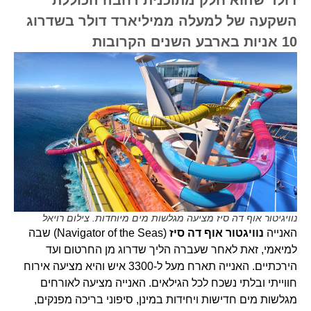
השקעה של למעלה ממיליארד דולר בשדרוג
10 אניות בארבע השנים הקרובות
נוויגיטור אוף דה סיז מציעה מגלשות מים מיוחדות. צילום רויאל
האנייה
נוויגטור אוף דה סיז
(Navigator of the Seas) שבה
למיאמי, זאת לאחר שעברה הליך שדרוג מן החרטום ועד
הירכתיים. האנייה תארח מעל ל-3300 איש והיא מציעה אירוח
חווייתי ובלתי נשכח לכל הגילאים. האנייה מציעה לאורחים
מגלשות מים חדישות ויחידות במינן, סיפוני בריכה מפנקים,