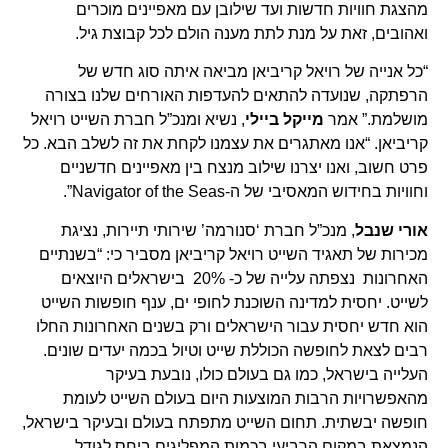
מהצגת חוויות חדשות ועד שילובן עם מאפיינים מוכרים
ואהובים, זאת על מנת לתת מענה הולם לכל קבוצת גיל.
“כל אנייה של רויאל קריביאן מביאה איתה סוג חדש של
הרפתקה, שנועדה להתאים להעדפות האורחים שלנו בצורה
מושלמת.” אמר
מייקל ביילי
, נשיא ומנכ”ל חברת השייט רויאל
קריביאן. “אנו מאתגרים את עצמנו לקחת את זה לשלב הבא. כל
פרט חשוב, ואנו יצרנו שילוב מנצח בין מאפיינים חדשניים
וחוויות בחידוש המאסיבי של ה-Navigator of the Seas”.
אורי שנבל
, מנכ”ל חברת ‘סנורמה’ שירותי תיירות, נציגת
מכירות של תאגיד השייט רויאל קריביאן מסביר כי: “בשנתיים
האחרונות נצפתה עלייה של כ- 20% בישראלים היוצאים
לשייט. יחסית למדינה השוכנת לחופי ים, ענף חופשות השייט
הוא חדש יחסית עבור הישראלים ורק בשנים האחרונות החלו
רבים לצאת לחופשה הכוללת שייט וטיול בכמה יעדים שונים.
העלייה בישראל, כמו גם בעולם כולו, נובעת בעיקר
מהאפשרויות הרבות המוצעות היום בעולם השייט לעומת
חופשה יבשתית. תחום השייט מתפתח בעולם ובעיקר בישראל,
הנמצאת במקום הרביעי בכמות המפליגים ביחס לגודל