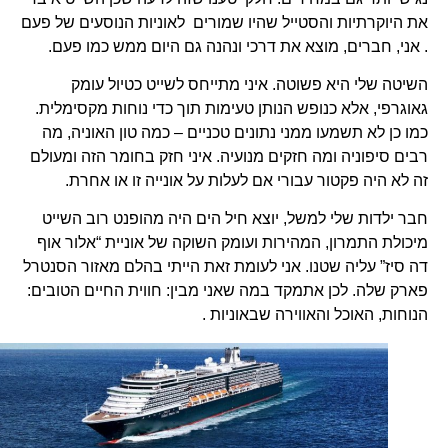
את היוקרתיות והסטייל שהיו שמורים לאוניות הנוסעים של פעם
. אני, חברים, מוצא את דרכי ונהנה גם היום ממש כמו פעם.
השיטה שלי היא פשוטה. איני מתייחס לשייט כטיול עומק
גאוגרפי, אלא כנופש הנותן טעימות תוך כדי נוחות מקסימלית.
כמו כן לא תשמעו ממני נתונים טכניים – כמה טון האוניה, מה
רבים סיפוניה ומה חזקים מנועיה. איני חזק בחומר הזה ומעולם
זה לא היה פקטור עבורי אם לעלות על אונייה זו או אחרת.
חבר ילדות שלי למשל, יוצא חיל הים היה מהופנט רוב השייט
מיכולת התמרון, המהירות ועומק השוקה של אוניית “אלור אוף
דה סיז” עליה שטנו. אני לעומת זאת הייתי בהלם מאזור הסנטרל
פארק שלה. לכן אתמקד במה שאני מבין: חווית החיים הטובים:
הנוחות, האוכל והאווירה שבאוניות .