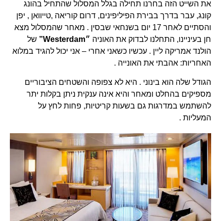
את השייט הזה בחרנו תחילה בגלל המסלול שהתחיל בהונג
קונג, עבר בדרך בבירת הפיליפינים, דרום קוריאה ,טייוואן , יפן
והסתיים לאחר 17 יום בשנחאי שבסין . מאחר שהמסלול מצא
חן בעיניינו, התחלנו לבדוק את האוניה
״Westerdam”
של
הולנד אמריקה ליין . עכשיו כשאני אחרי – אני יכול להגיד במלוא
האחריות: אהבתי את האונייה .
הגודל שלה הוא בינוני . היא לא צפופה והשטחים הציבוריים
מספיקים בהחלט ומאחר והיא אינה ענקית ניתן בקלות יתר
להשתמש במדרגות גם בשעות קריטיות, פחות לחץ על
המעליות .