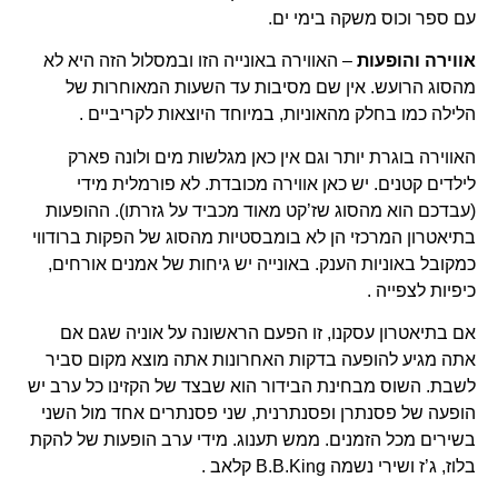
עם ספר וכוס משקה בימי ים.
אווירה והופעות
– האווירה באונייה הזו ובמסלול הזה היא לא
מהסוג הרועש. אין שם מסיבות עד השעות המאוחרות של
הלילה כמו בחלק מהאוניות, במיוחד היוצאות לקריביים .
האווירה בוגרת יותר וגם אין כאן מגלשות מים ולונה פארק
לילדים קטנים. יש כאן אווירה מכובדת. לא פורמלית מידי
(עבדכם הוא מהסוג שז’קט מאוד מכביד על גזרתו). ההופעות
בתיאטרון המרכזי הן לא בומבסטיות מהסוג של הפקות ברודווי
כמקובל באוניות הענק. באונייה יש גיחות של אמנים אורחים,
כיפיות לצפייה .
אם בתיאטרון עסקנו, זו הפעם הראשונה על אוניה שגם אם
אתה מגיע להופעה בדקות האחרונות אתה מוצא מקום סביר
לשבת. השוס מבחינת הבידור הוא שבצד של הקזינו כל ערב יש
הופעה של פסנתרן ופסנתרנית, שני פסנתרים אחד מול השני
בשירים מכל הזמנים. ממש תענוג. מידי ערב הופעות של להקת
בלוז, ג’ז ושירי נשמה B.B.King קלאב .