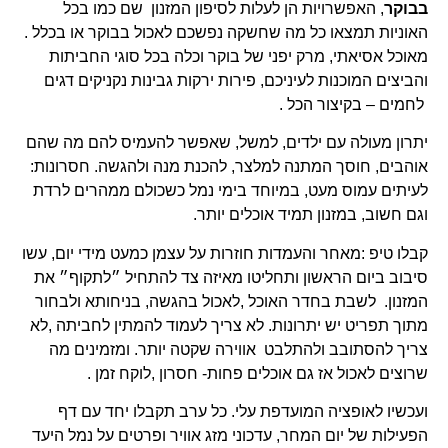
בבוקר
, האפשרויות הן לעלות לסיפון המזנון שם כמו בכל
האוניות תמצאו כל מה שחשקה נפשכם לאכול בבוקר או בכלל .
מאוכל אסיאתי, מרק יפני של בוקר וכלה בכל סוגי החביתות
והביצים המוכנות לעיניכם, פירות ירקות גבינות נקניקים דגים
לחמים – בקיצור הכל .
יתרון מעולה עם ילדים, למשל, שאפשר להעמיס להם מה שהם
אוהבים, חוסך המתנה למלצר, להכנת מנה ולהגשה. חסרונות:
לעיתים עמוס מעט, במיוחד בימי נמל כשכולם ממהרים לרדת
וגם חשוב, במזנון תמיד אוכלים יותר.
קבלו טיפ :מאחר והעמדות חוזרות על עצמן כמעט מידי יום, עשו
סיבוב ביום הראשון ותחליטו מאיזה צד להתחיל ״לתקוף״ את
המזנון. לשבת בחדר האוכל ,לאכול בהגשה, בניחותא ולבחור
מתוך תפריט יש יתרונות. לא צריך לעמוד להמתין לחביתה ,לא
צריך להסתובב ולהתלבט אווירה שקטה יותר. ומזמינים מה
שרוצים לאכול אז גם אוכלים פחות- חסרון ,לוקח זמן .
ועכשיו לאופציה המועדפת עלי. כל ערב תקבלו יחד עם דף
הפעילות של יום המחר, עדכוני מזג אוויר ופרטים על נמל היעד