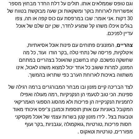
וגם טופס שממלאים אותו. תולים על דלת החדר מבחוץ מספר
אפשרויות לארוחת בוקר ומשקאות וכן שעה מבוקשת בטווח של
30 דקות .אני אומר: שבו במרפסת עם כוס קפה או תה, צפו
בגלים איכלו משהו קל שמגיע לחדר, שכן יום שלם של אוכל
עדיין לפניכם.
צהריים
, המזנונים פתוחים עם פינות אוכל אסיאתיות,
איטלקיות, פריסה של נתחי טלה ,בקר הודו ועוד, כל מה
שחשקה נפשכם. קחו בחשבון שהאוכל בצהריים במתחם
המזנון, למרות ששוב כל אחד יכול למצוא משהו לאכול, אינו
משתווה באיכות לארוחת הערב כפי שתראו בהמשך.
לצד הבריכה קיים מזנון ובו מבחר המבורגרים ברמה רגילה של
ספינות. הכי טוב לטעמי הן הנקניקיות ,רמה מעולה ואפילו
לחמניות הנקניקייה הן פריכות ולא מהסוג הספוגי האמריקאי
המקובל באוניות עם אותן תוספות וכמובן צ’יפס איכותי מאוד
וטבעות בצל . לידו מזנון קטן בשרות עצמי של אוכל מקסיקני
חסות פריכות ,טורטיות ,גואקמולה ,עגבניות ,בקר ועוף
מפוררים, טורטיות וטאקוס .