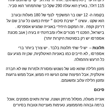
115 דולר, בארץ הוא עולה 290 שקל כך שהתמחור הוא סביר.
בקומה ה- 12 ישנו בר המשקיף לנוף של 180 מעלות ובערב
הוא שקט . עשינו ״ ישיבת סיכום ״ יומית כמעט כל ערב שם על
דרינק וקפה . זה המקום היחידי באונייה שמגיש אספרסו .
בישראל, הפכנו די מכורים אליו ומבחינתי זו בעיה ( אגב מכונת
אספרסו יש רק בסוויטות היקרות יותר)
תלונות
– יש לי שתי תלונות בלבד . יש צורך ביותר ברי
אספרסו , לא חייבים כמו באוניות האיטלקיות, שכן זה מגיע עם
כל הרעש וההמולה.
מזנון הלילה שהוא סוג של נשנוש ומסורת ולמרות שזו לא חברה
איטלקית, אבל הפיצות שהם הגישו היו ממש, אבל ממש גרועות
ומזנון הלילה עלוב ומשעמם.
סיכום
אונייה מעולה, מסלול מרתק ושונה, שרות ותאים מפנקים .אוכל
ברמה גבוהה מהממוצע. טעימות מעניינות וטובות בסיורים