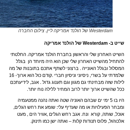
Westerdam של הולנד אמריקה ליין. צילום החברה
שייט ב-
Westerdam
של הולנד אמריקה
השייט האחרון שלי והראשון בחברת הולנד אמריקה. החלטתי
להתחיל מהשייט האחרון שלי שכן הוא היה מיוחד הן בגלל
המסלול ובגלל האונייה . ברצוני לשתף אתכם בתובנות של מה
שלמדתי על בשרי, ניסיוני וניסיון חברי .קודם כול הוא ארוך- 16
לילות שזה מבחינתי גם מגוון וגם תענוג גדול . אגב, לידיעתכם
ככל שהשייט ארוך יותר לרוב המחיר ללילה נוח יותר.
היו בו 5 ימי ים שבהם האוניה שטה ואתה נהנה ממטעמיה
ומבחר הפעילויות או מה שעדיף עלי: שומע את רחש הגלים,
אוכל, שותה, קורא ונח. אגב רחש הגלים ,אוויר הים , מעט
אלכוהול, פלוס תנודות קלות – ואתה ישן כמו תינוק.