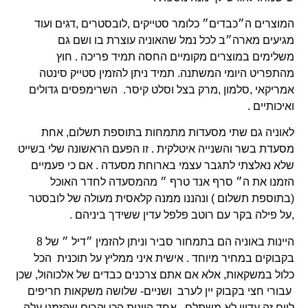
המוצרים ה״כבדים״ כלומר סטייקים ,לובסטרים ,דגים ועוד
מגיעים מארה״ב לכל נמל שהאוניה עוצרת בו ושם גם
משלימים במוצרים מקומיים החסה תמיד פריכה . חוץ
מהתפריט היומי המשתנה. תמיד ניתן להזמין סטייק סינטה
אמריקאי ,סלמון ,מרק בצל וסלט קיסר. השרימפסים גדולים
ואיכותיים .
לאוניה גם שתי מסעדות מתמחות בתוספת תשלום, אחת
מסעדת בשר והשנייה איטלקית . זו הפעם הראשונה שלי בשייט
שלא נאלצתי לתגבר עצמי בארוחת מסעדה . אם כי פעמיים
הזמנו את ה״ סרף אנד טרף ״ מהמסעדה לחדר האוכל
(בתוספת תשלום ) ונהננו ממנה קלאסית מעולה של לובסטר
,על פילה בקר עם רוטב פלפל עדין ששידך ביניהם .
היינות באוניה הם בתמחור סביר וניתן להזמין ״דיל ״ של 8
בקבוקים במחיר מיוחד . אישית איני ממליץ על תוכנית הכל
כלול במשקאות, אלא אם אתם צרכנים כבדים של אלכוהול, שכן
עבורי חצי בקבוק יין לערב ושניים- שלושה משקאות חריפים
ליום זה עדיין לא משתלם . אחד היינות הכי יקרים שהזמנו עלה