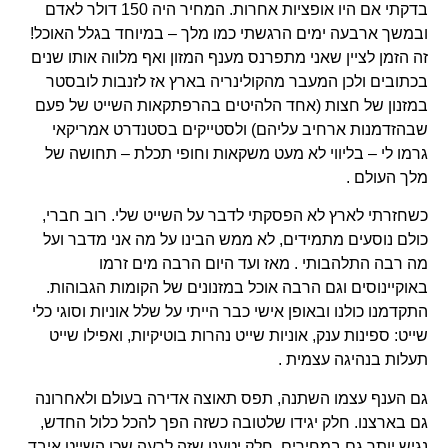
בדקתי אם היו אופציות אחרות. המחיר היה 150 דולר לאדם
ובמשך ארבעה ימים הרגשתי כמו מלך – במיוחד בגלל האוכל!
זה הזמן לציין שאני מתפרנס מענף המזון ואף מלווה אותו שנים
בכתובים ולכן המעבר מהקולינריה בארץ אז לזנבות לובסטר
במזנון של חצות (אחד הלהיטים בהרפתקאות השייט של פעם
שבהזדמנות ארחיב עליהם) ולסטייקים בסטנדרט אמריקאי
גרמו לי – בליווי לא מעט משקאות וחופי תכלת – תחושה של
מלך העולם .
כשחזרתי לארץ לא הפסקתי לדבר על השייט שלי. רוב חברי,
כולם נוסעים מתמידים, לא ממש הבינו על מה אני מדבר ועל
מה רבה התלהבותי . מאז ועד היום הרבה מים זרמו
באוקיינוסים וגם הרבה אוכל במזנונים של הקומות הגבוהות.
התקדמנו כולנו ובאופן אישי כבר הייתי על שלל אוניות וסוגי כלי
שייט: ספינות ענק, אוניות שייט נהרות בוטיקיות, ואפילו שייט
תעלות בנהיגה עצמית .
גם הענף עצמו השתנה, תפס תאוצה אדירה בעולם ולאחרונה
גם בארצנו. חלק יגידו שלטובה כשזה הפך להכל כלול החדש,
נגיש יותר גם במחירים. חלק יטענו שזה לרעה שכן השייט איבד