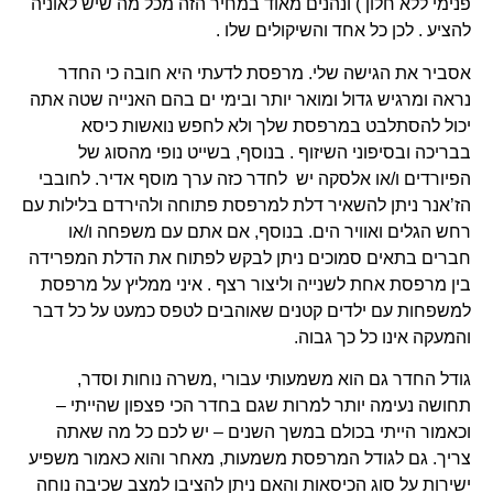
פנימי ללא חלון ) ונהנים מאוד במחיר הזה מכל מה שיש לאוניה
להציע . לכן כל אחד והשיקולים שלו .
אסביר את הגישה שלי. מרפסת לדעתי היא חובה כי החדר
נראה ומרגיש גדול ומואר יותר ובימי ים בהם האנייה שטה אתה
יכול להסתלבט במרפסת שלך ולא לחפש נואשות כיסא
בבריכה ובסיפוני השיזוף . בנוסף, בשייט נופי מהסוג של
הפיורדים ו/או אלסקה יש לחדר כזה ערך מוסף אדיר. לחובבי
הז’אנר ניתן להשאיר דלת למרפסת פתוחה ולהירדם בלילות עם
רחש הגלים ואוויר הים. בנוסף, אם אתם עם משפחה ו/או
חברים בתאים סמוכים ניתן לבקש לפתוח את הדלת המפרידה
בין מרפסת אחת לשנייה וליצור רצף . איני ממליץ על מרפסת
למשפחות עם ילדים קטנים שאוהבים לטפס כמעט על כל דבר
והמעקה אינו כל כך גבוה.
גודל החדר גם הוא משמעותי עבורי ,משרה נוחות וסדר,
תחושה נעימה יותר למרות שגם בחדר הכי פצפון שהייתי –
וכאמור הייתי בכולם במשך השנים – יש לכם כל מה שאתה
צריך. גם לגודל המרפסת משמעות, מאחר והוא כאמור משפיע
ישירות על סוג הכיסאות והאם ניתן להציבו למצב שכיבה נוחה