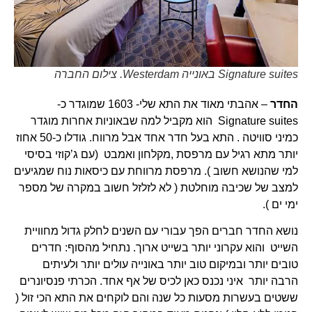
Signature suites באונייה Westerdam. צילום החברה
החדר
– אהבתי מאוד את התא שלי- 1603 שמוגדר כ-
Signature suites הוא מקביל למה שבאוניות אחרות מוגדר
כמיני סוויטה . התא בעל חדר אחד אבל מרווח. גודלו כ-50 אחוז
יותר מתא רגיל עם מרפסת ,מקלחון ואמבט (עם ג’קוזי בסיסי
למי שהנושא חשוב ). מרפסת מרווחת עם כיסאות נוח שמגיעים
למצב של שכיבה מוחלטת ( לא לזלזל חשוב במקרה של מספר
ימי ים ).
נושא החדר חברים הפך עבורי עם השנים לחלק גדול מחוויית
השייט והוא עקרוני יותר בשייט ארוך. נתחיל מהסוף: חדרים
טובים יותר ובמיקום טוב יותר באונייה עולים יותר ולעיתים
הרבה יותר איני נכנס כאן לכיס של אף אחד. הכרתי פנסיונרים
ששטים בעשרות מסעות כל שנה והם לוקחים את התא הכי זול (