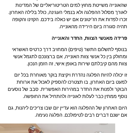
שהאונייה משייטת מחוץ למים הטריטוריאליים של המדינות
לאורך מסלול ההפלגה ולא בנמלי העגינה, כולל בלילה האחרון.
זכרו לפדות את הז’יטונים אם יש כאלה בידכם. הקזינו והקופה
תהיה סגורה ביום הירידה מהאונייה.
פרידה מאנשי הצוות, החדר והאונייה
בנוסף לתשלום התשר (טיפים) המחויב דרך כרטיס האשראי
ומחולק בין כל אנשי צוות האונייה, אם ברצונכם לתגמל אנשי
צוות מהם קיבלתם שירות באופן אישי, זה הזמן הנכון.
זו יכולה להיות הפלגה נהדרת ויקיצת בוקר מאוחרת בכל יום
למעט ביום האחרון, בו תצטרכו להספיק לאכול את ארוחת
הבוקר ולפנות את החדר במהירות האפשרית. סבב של נוסעים
נוסף ממתין כבר לעלות לאונייה ולהתחיל את החופשה.
היום האחרון של ההפלגה הוא עדיין יום שבו צריכים ליהנות, גם
אם ישנם דברים רבים לטיפולכם. הפלגה נעימה.