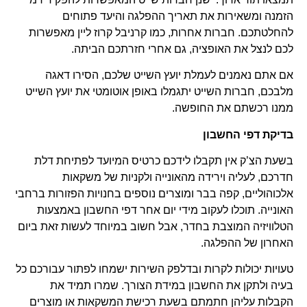
הזמנה ומשאירות את תאריך ההפלגה והיעד פתוחים
להחלטתכם. חברות אחרות, כמו קרניבל קרוז ליין מאפשרות
לכם לנצל את האופציה, גם אחרי חזרתכם הביתה.
אם אתם נאמנים לעמלת יועץ השייט שלכם, הסירו דאגה
מלבכם, חברות השייט יתגמלו באופן אוטומטי את יועץ השייט
ממנו רכשתם את החופשה.
בדיקת דפי החשבון
בשעת הצ’ק אין תקבלו לידכם כרטיס המיועד לפתיחת דלת
חדרכם, לעליה וירידה מהאונייה ולקניות של משקאות
אלכוהוליים, קפה בבר ומוצרים נוספים בחנויות הפזורות ברחבי
האונייה. תוכלו לעקוב מידי יום אחר דפי החשבון באמצעות
הטלוויזיה המוצבת בחדר, אבל חשוב במיוחד לעשות זאת ביום
האחרון של ההפלגה.
טעויות יכולות לקרות ובדלפק השירות ישמחו לפתור עבורכם כל
בעיה ולתקן את החשבון במידת הצורך. שמרו תמיד את
הקבלות עליהן חתמתם בשעת רכישת המשקאות או מוצרים