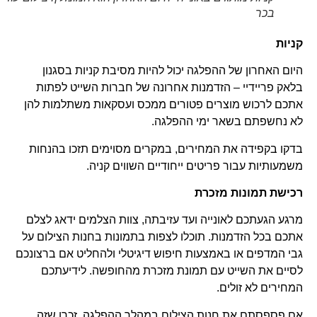
בכר
קניות
היום האחרון של ההפלגה יכול להיות מסיבת קניות בסגנון
בלאק פריידיי – הזדמנות אחרונה של חברות השייט לפתות
אתכם לרכוש מוצרים פטורים ממכס ועסקאות משתלמות להן
לא נחשפתם בשאר ימי ההפלגה.
בדקו בקפידה את המחירים, במקרים מסוימים תזכו בהנחות
משמעותיות עבור פריטים ייחודיים השווים קניה.
רכישת תמונות מזכרת
מרגע הגעתכם לאונייה ועד עזיבתה, צוות הצלמים ידאג לצלם
אתכם בכל הזדמנות. תוכלו לצפות בתמונות בחנות הצילום על
גבי המדפים או באמצעות חיפוש דיגיטלי ולהחליט אם ברצונכם
לסיים את השייט עם תמונת מזכרת מהחופשה. לידיעתכם
המחירים לא זולים.
אם פספסתם את חנות הצילום במהלך ההפלגה, זכרו שזה