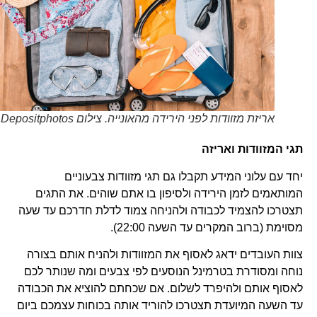
אריזת מזוודות לפני הירידה מהאונייה. צילום Depositphotos
תגי המזוודות ואריזה
יחד עם עלוני המידע תקבלו גם תגי מזוודות צבעוניים
המותאמים לזמן הירידה ולסיפון בו אתם שוהים. את התגים
תצטרכו להצמיד לכבודה ולהניחה צמוד לדלת חדרכם עד שעה
מסוימת (ברוב המקרים עד השעה 22:00).
צוות העובדים ידאג לאסוף את המזוודות ולהניח אותם בצורה
נוחה ומסודרת בטרמינל הנוסעים לפי צבעים ומה שנותר לכם
לאסוף אותם ולהיפרד לשלום. אם שכחתם להוציא את הכבודה
עד השעה המיועדת תצטרכו להוריד אותה בכוחות עצמכם ביום