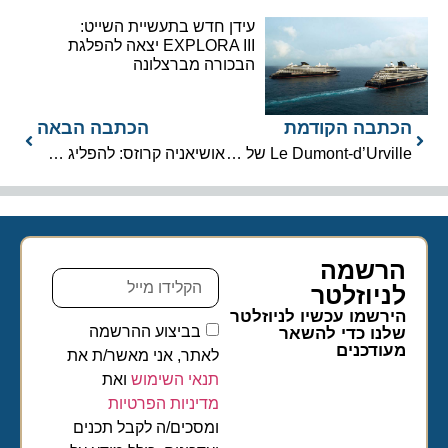
עידן חדש בתעשיית השייט:
EXPLORA III יצאה להפלגת
הבכורה מברצלונה
הכתבה הקודמת
הכתבה הבאה
Le Dumont-d’Urville של פוננט הצטרפה לצי
אושיאניה קרוזס: להפליג מחיפה לשייט יוקרתי
הרשמה
לניוזלטר​
הירשמו עכשיו לניוזלטר
בביצוע ההרשמה
שלנו כדי להשאר
מעודכנים
לאתר, אני מאשר/ת את
תנאי השימוש
ואת
מדיניות הפרטיות
ומסכים/ה לקבל תכנים