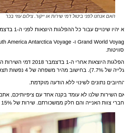
האם אנחנו לפני ביטול דמי שירות או ייקור. צילום עוזי בכר
יהיו שינויים עבור כל ההפלגות היוצאות לפני ה-1 בדצמבר 2018, כמו גם המסלולים הבאים ב-2019 :
וויטות.
ות היוצאות אחרי ה-1 בדצמבר 2018 דמי השירות היומי לנוסע בקבינות רגילות יהיה *
ל 7.7%). בחישוב מהיר משפחה של 4 נפשות תצטרך להיפרד מכ-
חיובים נתונים לשינוי ללא הודעה מוקדמת.
ם השירות שלנו לא עומד בקנה אחד עם ציפיותיכם, אתם ר
רי צוות האנייה והם חלק ממשכורתם. שירות של 15% מתווסף באופן אוטומטי לרכישת משקאות אלכוהוליים בחדר האוכל”.