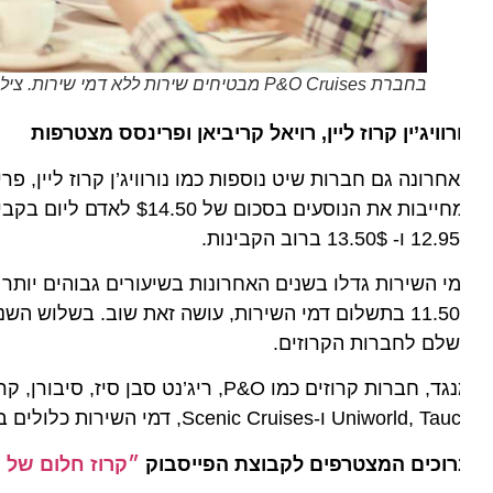
בחברת P&O Cruises מבטיחים שירות ללא דמי שירות. צילום: אתר החברה
רוויג’ין קרוז ליין, רויאל קריביאן ופרינסס מצטרפות
חרונה גם חברות שיט נוספות כמו נורוויג’ן קרוז ליין, פרינס
ומחייבות את הנוסעים בסכום 
 ו- 13.50$ ברוב הקבינות.
לם לחברות הקרוזים.
מנגד, חברות קרוזים כמו P&O, ריג’נט סב
Uniworld, ו-Scenic Cruises, דמי השירות כלולים במחיר הבסיסי.
וכים המצטרפים לקבוצת הפייסבוק
״קרוז חלום של הפל