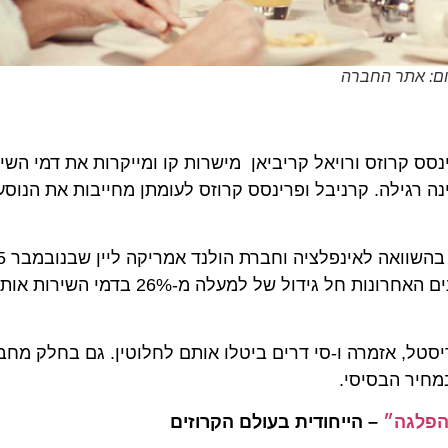
ס קרוזס ורויאל קריביאן מישרות קו ומייקרות את דמי השירות 
של $14.50 לאדם ליום בקבינה רגילה. קרניבל ופרינסס קרוזס לעומתן מחייבות את הנו
11.50$ בתשלום דמי השירות, עושה זאת שוב. בשלוש השנים האחרונות חל גידול ש
ן סיז, סיבורן, קריסטל, אזמרה ו-סי דרים ביטלו אותם לחלוטין. גם בחלק מח
גה״
– הייחודית בעולם הקרוזים