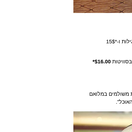
Grand World Voyage ו- Grand South America Antarctica Voyage דמי השירות היומי יהיה *13.5$ לאורח בקבינות רגילות ו-*15$
$16.00*
ולמים במלואם