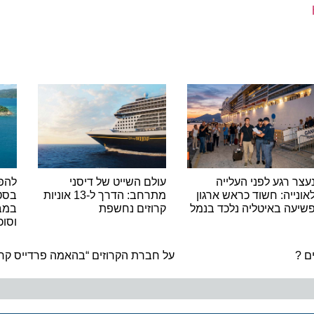
רגע לפני העלייה
עולם השייט של דיסני
להפליג 
יה: חשוד כראש ארגון
מתרחב: הדרך ל-13 אוניות
 באיטליה נלכד בנמל
קרוזים נחשפת
במבצע ח
וסוכות
ה
על חברת הקרוזים “בהאמה פרדייס קרוז לי