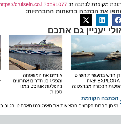
ובת מקוצרת לכתבה זו:
https://cruisein.co.il?p=91077
תפו את הכתבה ברשתות החברתיות:
ולי יעניין גם אתכם
דן חדש בתעשיית השייט:
אורזים את המשפחה
נעצר 
EXPLORA III יצאה
ומפליגים: חדרים אחרונים
לאוני
פלגת הבכורה מברצלונה
בהפלגות אוגוסט במנו
פשיעה
ספנות
הכתבה הקודמת
מי הן חברות הקרוזים המציעות את האינטרנט האלחוטי הטוב בים ?