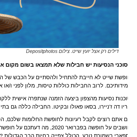
דילים רק אצל יועץ שייט. צילום Depositphotos
וכני הנסיעות יש חבילות שלא תמצאו בשום מקום אחר
פשת שייט לא חייבת להתחיל ולהסתיים על הכבש של האוניי
ידותיכם. לרוב החבילות כוללות טיסות, מלון לפני ו/או אחרי 
כנות נסיעות מהצפון ביצעה הזמנה שנתפרה אישית ללקוחות ש
יו דה ז’ניירו, בסאו פאולו ובקיטו. החבילה כללה גם בתי מל
 אתם רוצים לקבל רעיונות לחופשת החלומות שלכם, הסתכלו
פארי בשמורת טבע, הכולל צפייה בחיות הבר הגדולות ?