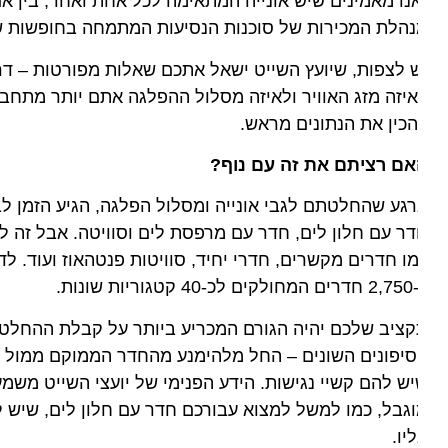
נו מאמינים שיש אונייה המתאימה לכל אחת ואחד, בין אם א
הלת המכירות של סוכנות הנסיעות המתמחה בחופשות שייט.
 לצפות, שיועץ השייט ישאל אתכם שאלות מפורטות – דרך 
יזה מזג האוויר ולאיזה מסלול ההפלגה אתם יותר מתחברי
כין את הנתונים מראש.
ם רציתם את זה עם נוף?
גע שהחלטתם לגבי אונייה ומסלול הפלגה, הגיע הזמן לבחור
ר עם חלון לים, חדר עם מרפסת לים וסוויטה. אבל זה לא מ
טגוריות שונות.
ציב שלכם יהיה הגורם המכריע ביותר על קבלת ההחלטה, א
יפונים השונים – החל מלהימנע מהחדר הממוקם ממול למח
ש להם קשיי נגישות. הידע הפנימי של יועצי השייט משמעות
גבל, כמו למשל למצוא עבורכם חדר עם חלון לים, שיש לו נו
יו.