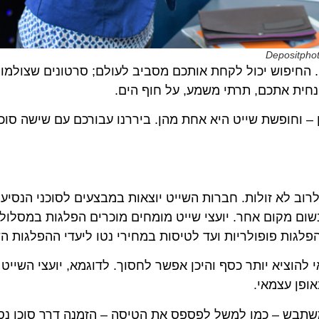
פוש יכול לקחת אותכם מסביב לעולם; סרטונים שצולמו ע”י ר
ופשת שייט היא אחת מהן. ביררנו עבורכם עם שישה סוכני נסי
א זולות. חברות השייט יוצאות במבצעים לסוכני הנסיעות ב
 מקום אחר. יועצי שייט מומחים מוכרים הפלגות במסלולים יי
ת פופולריות ועד לטיסות במחירי נטו ליעדי ההפלגות השונים
ציא יותר כסף והיכן אפשר לחסוך. לדוגמא, יועצי השייט יודע
 עצמאי.
ש – כמו למשל לפספס את הטיסה – הזמנה דרך סוכן נסיעות