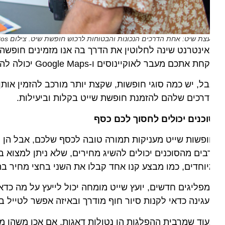
עצת שיט: אחת הדרכים הנכונות והבטוחות לרכוש חופשת שיט. צילום Depositphotos
ינטרנט שינה לחלוטין את הדרך בה אנו מזמינים חופשה. החי
 אתכם מעבר לאוקיינוסים ו-Google Maps יכולה להנחית אתכם, תרתי משמע, על חוף הים.
ל, יש כמה סוגי חופשות, שקצת יותר מורכב להזמין אותן – וח
רכים שלהם להזמנת חופשת שייט בקלות וביעילות.
כנים יכולים לחסוך לכם כסף
פשות שייט מעניקות תמורה טובה לכסף שלכם, אבל הן לרוב ל
בים מהסוכנים יכולים להשיג מחירים, שלא ניתן למצוא בשום
וחדים, כמו מבצע קנו אחד קבלו את השני בחצי מחיר בהפלגו
פליגים חדשים, יועץ שייט מומחה יכול לייעץ על מה כדאי להו
גינה כדאי לקנות סיור חוף מודרך ובאיזה אפשר לטייל באופן
וד שמרבית ההפלגות הן נטולות דאגות, אם אכן משהו משתב