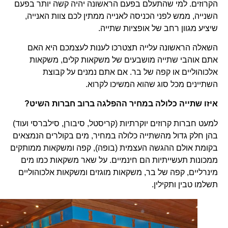
הקרוזים. למי שהתעלם בפעם הראשונה יהיה קשה יותר בפעם
השנייה, ממש לפני הכניסה לאנייה ממתין לכם צוות האנייה,
שיציע מגוון רחב של אופציות שתייה.
השאלה הראשונה עלייה תצטרכו לענות לעצמכם היא האם
אתם אוהבי שתייה מושבעים של משקאות קלים, משקאות
אלכוהוליים או קפה של בר. אם אתם נמנים על קבוצת
השתיינים מכל סוג שהוא המשיכו לקרוא.
איזו שתייה כלולה במחיר ההפלגה ברוב חברות השיט?
למעט חברות קרוזים יוקרתיות (קריסטל, סיבורן, סילברסי ועוד)
בהן חלק גדול מהשתייה כלולה במחיר, מים בקולרים הנמצאים
בקומת אולם ההגשה העצמית (בופה), קפה ומשקאות ממותקים
ממכונות תעשייתיות הם חינמיים. על שאר משקאות כמו מים
מינרליים, קפה של בר, משקאות מוגזים ומשקאות אלכוהוליים
תשלמו טבין ותקילין.