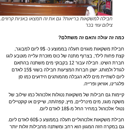
חבילה למשקאות בריאות? גם את זה תמצאו באניות קרוזים.
צילום עוזי בכר
כמה זה עולה והאם זה משתלם?
חבילת משקאות מוגזים תעלה בממוצע כ- 9$ ליום למבוגר,
קצת פחות לילד, בצרוף מתנה של כוס מזכרת עלייה מוטבע לוגו
חברת השיט. חבילה עבור 12 בקבוקי מים משתנה בהתאם
לגודל ולמותג. ישנן חברות המציעות חבילה בשווי 15$ לאדם
ליום לשתיית מים ללא הגבלה מהמותגים הידועים כמו סן
פלגרינו, אוויאן ופרייה.
קיימות גם חבילות של משקאות נטולות אלכוהול כמו שילוב של
משקה מוגז, מים מינרליים, מיץ, קפה/תה, שייקים או קוקטיילים
נטולי אלכוהול במחיר החל מ-18$ לאדם ליום.
חבילת משקאות אלכוהוליים תעלה בממוצע כ-60$ לאדם ליום.
גם במקרה הזה המגוון הוא רחב ומשתנה מחבילות זולות יותר