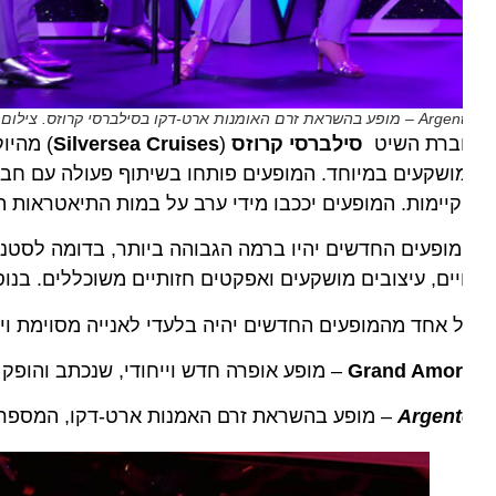
בהשראת זרם האומנות ארט-דקו בסילברסי קרוזס. צילום סילברסי
ברת השיט
סילברסי קרוזס
(
Silversea Cruises
) מהיוקרתי
יימות. המופעים יככבו מידי ערב על במות התיאטראות המפו
ופעים החדשים יהיו ברמה הגבוהה ביותר, בדומה לסטנדרט ה
ים, עיצובים מושקעים ואפקטים חזותיים משוכללים. בנוסף, ע
 אחד מהמופעים החדשים יהיה בלעדי לאנייה מסוימת ויתווס
Grand Amor
– מופע אופרה חדש וייחודי, שנכתב והופק באו
Argen
– מופע בהשראת זרם האמנות ארט-דקו, המספר על ת