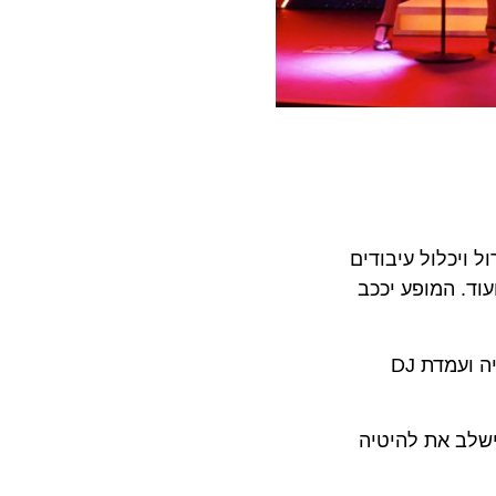
כלול עיבודים
ן: ,It’s Now or Never, Blue Suede Shoes, Can’t Help Falling in Love ועוד. המופע יככב
– מופע נוסטלגי עם הלהיטים הגדולים ביותר שיכלול זמרים בתלבושות נוצצות, הרבה נוסטלגיה ועמדת DJ
 בשנות ה-70. המופע ישלב את להיטיה