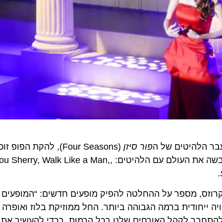
הלהיטים של ה
פור סיזן
(Four Seasons), להקת הפופ 
ה-60. הלהקה ידועה בסגנון הייחודי וההרמוני שלה, אשר כבשה את העולם עם הלהיטים: , Man
זס, מספר על ההחלטה להפיק מופעים חדשים: “המופעים החד
יחודית ברמה הגבוהה ביותר. החל ממוזיקת בלוז ואופרה מלא
התחבר לקהל האורחים שלנו בכל הרמות, בכדי להעשיר את חווי