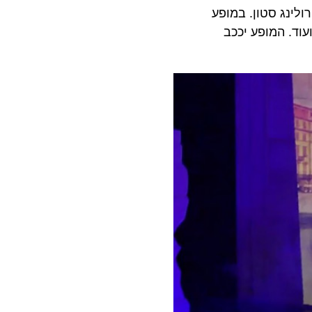
ג סטון. במופע
. המופע יככב