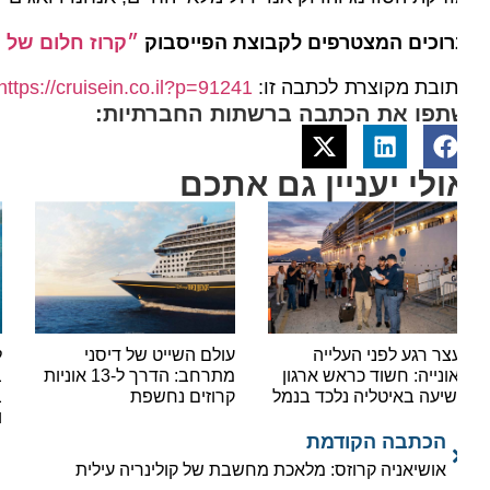
וכים המצטרפים לקבוצת הפייסבוק
״קרוז חלום של הפל
ובת מקוצרת לכתבה זו:
https://cruisein.co.il?p=91241
תפו את הכתבה ברשתות החברתיות:
ולי יעניין גם אתכם
צר רגע לפני העלייה
עולם השייט של דיסני
להפל
ונייה: חשוד כראש ארגון
מתרחב: הדרך ל-13 אוניות
יעה באיטליה נלכד בנמל
קרוזים נחשפת
במבצ
וסוכו
הכתבה הקודמת
אושיאניה קרוזס: מלאכת מחשבת של קולינריה עילית