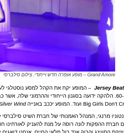
Grand Amore – מופע אופרה חדש וייחודי. צילום סילברסי
Jersey Bea
– המופע יקח את הקהל למסע נוסטלגי לעבר 
Big Girls Don’t  ועוד. המופע יככב באנייה
Silver Wind
.
טוניו מרנגי, המנהל האמנותי של חברת השיט סילברסי קרו
 חברת ההפקות לונה רוסה על מנת להעניק לאורחינו חוויה י
זיקת הסווינג והרוק אנד רול מלאי החיים, אנחנו דואגים ל