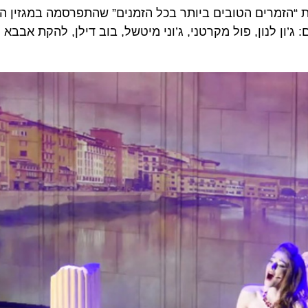
רים הטובים ביותר בכל הזמנים” שהתפרסמה במגזין הרולינ
לנון, פול מקרטני, ג’וני מיטשל, בוב דילן, להקת אבבא ועוד