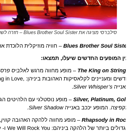
סילברסי מציגה את Blues Brother Soul Sister – חזרה לשנות ה-60 וה-70.. צילום סילברסי
Blues Brother Soul Sist
– חוויה מוזיקלית הלוכדת את אווירת 
ן המופעים החדשים שיעלו, תמצאו:
The King on Strin
– מופע מחווה מרגש ל
אלביס פרסלי
האג
נייה
Silver Whisper’s
.
Silver, Platinum, Go
פיצה. המופע יככב באנייה
Silver Shadow
.
Rhapsody in Ro
– מופע מחווה ללהקה האהובה
קווין
לים ביותר של הלהקה ביניהם: We Will Rock You ו- Bohemian Rhapsody. המופע יככב באנייה