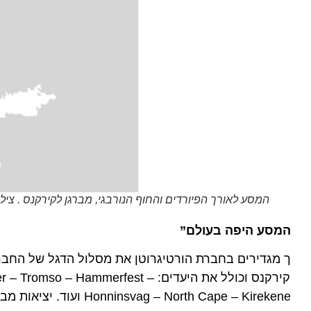
המסע לאורך הפיורדים והחוף הנורבגי, מברגן לקירקנס . צילום יח
מסע היפה בעולם”
לקירקנס וכולל את היעדים:  – Hammerfest
Honninsvag – North Cape – Kireke ועוד. יציאות מברגן בכל יום, כל השנה.