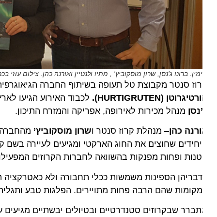
מין: ברונו ג'נסן, שרון מוסקוביץ' , מתיו ולנטיין ואורנה כהן. צילום עוזי בכר
וז סנטר מקבוצת טל תעופה בשיתוף החברה הגיאוגרפית קיימ
רטיגרוטן
(HURTIGRUTEN).
לכבוד האירוע הגיעו לארץ
מתי
נסן
מנהל מכירות לאירופה, אפריקה והמזרח התיכון.
רנה כהן
– מנהלת קרוז סנטר ו
שרון מוסקוביץ’
מהחברה הגיאו
חידים שחוצים את החוג הארקטי ומגיעים לעיירה בשם קירקנ
נות ופחות מפנקות בהשוואה לחברות הקרוזים המפעילות הפ
קומות שהם הרבה פחות מתויירים. הפלגות טבע ותגלית עוצרו