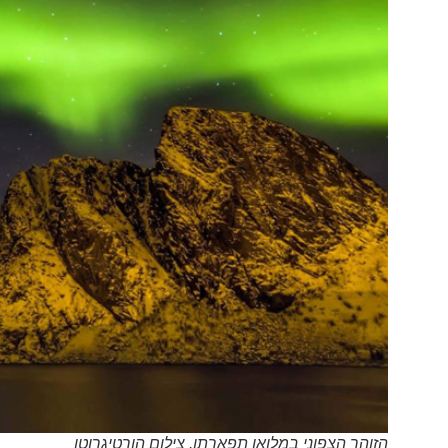
הזוהר הצפוני במלואו תפארתו. צילום הורטיגרוטן