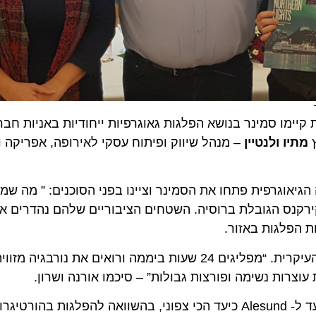
ו סמינר בנושא הפלגות גאוגרפיות ייחודיות באניות חברת
ו ולנטיין
– מנהל שיווק ופיתוח עסקי לאירופה, אפריקה והמזר
גרפית פתחו את הסמינר וציינו בפני הסוכנים: ” מה שמיוח
ס הגובלת ברוסיה. השטחים הציבוריים שלהם נהדרים אבל ה
לגות באזור.
לדבריהן הספינות משמשות ככלי תחבורה ולא כאטרקציה העיקרית. “מפליגים 24 שעות ביממה ורואים את נ
ת נשימה ופורצות גבולות” – סיכמו אורנה ושרון.
מתברר שבקרוזים סטנדרטיים ובטיולים יבשתיים מגיעים עד ל- Alesund כיעד הכי צפוני, בהשוואה להפלג