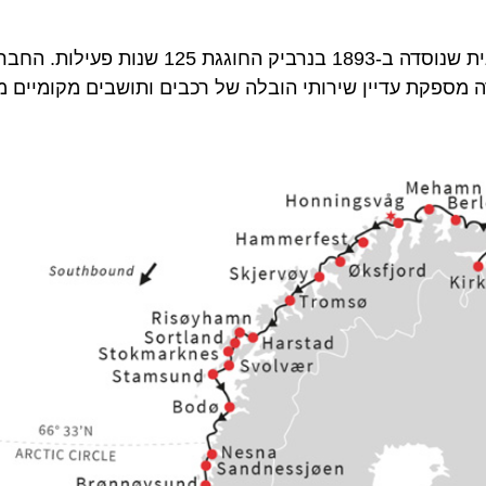
מתיו ולנטיין: ” הורטיגרוטן היא חברת הפלגות בוטיק נורבגית שנוסדה ב-1893 בנ
פקת עדיין שירותי הובלה של רכבים ותושבים מקומיים מיעד 