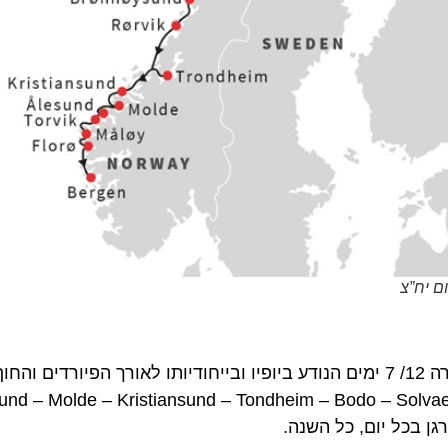
”צ
כך מגדירים בחברת הורטיגרוטן את מסלול הדגל של החברה 12/ 7 ימים הנודע ביופיו ובייחודיותו לאורך הפיורדי
lesund – Molde – Kristiansund – Tondheim – Bodo – Solvaer – Tromso