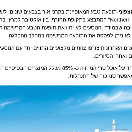
י
-תופעת טבע המאופיינת בקרני אור בצבעים שונים. לשם כ
הורטיגרוטן מציעה את מסלול 12 הימים “Northern Lights Promise” המתבצע בתקופת החורף, בין אוקטובר 
שבמידה והנוסעים לא יחוו את תופעת הטבע המרשימה הזדמנ
 ניתן לפספס את התופעה המרשימה במהלך ההפלגה.
 האחרונות צורפו צוותים מקצועיים החווים יחד עם הנוסעים את
רי הסיורים.
גם האוכל השתנה מאוד בשנים האחרונות והדגש הוא במיוחד על אוכל טרי המהווה כ- 85% מכלל 
ר סוג כזה של התנהלות.