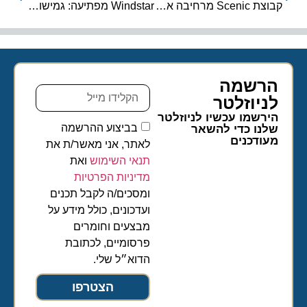
קבוצת Scenic מרחיבה את חווית היוקרה: הצצה להפלגת הנשיא 2027
Windstar מפתיעה: גמישות חסרת תקדים – ביטול עד שבוע לפני ההפלגה
הרשמה
לניוזלטר​
הירשמו עכשיו לניוזלטר
בביצוע ההרשמה
שלנו כדי להשאר
מעודכנים
לאתר, אני מאשר/ת את
תנאי השימוש
ואת
מדיניות הפרטיות
ומסכים/ה לקבל תכנים
ועדכונים, כולל מידע על
מבצעים וחומרים
פרסומיים, לכתובת
הדוא״ל שלי.
הצטרפו