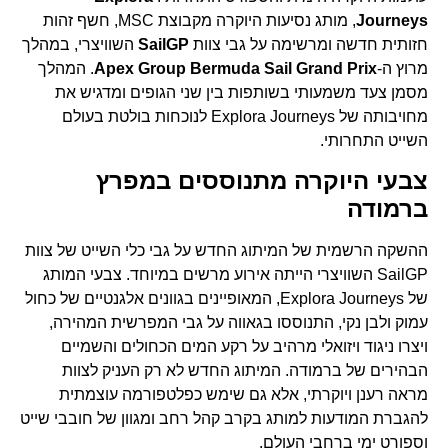
Journeys
, מותג נסיעות היוקרה מקבוצת MSC, חשף זהות
חזותית חדשה ומרשימה על גבי צוות
SailGP
השוויצרי, במהלך
מרוץ ה-
Apex Group Bermuda Sail Grand Prix
. המהלך
מסמן צעד משמעותי בשותפות בין שני הגופים ומדגיש את
מחויבותה של Explora Journeys לנוכחות בולטת בעולם
השייט התחרותי.
צבעי היוקרה מתנוססים במפרץ
ברמודה
ההשקה הרשמית של המיתוג החדש על גבי כלי השייט של צוות
SailGP השוויצרי הייתה אירוע מרשים במיוחד. צבעי המותג
של Explora Journeys, המאופיינים בגוונים אלגנטיים של כחול
עמוק ולבן נקי, התנוססו בגאווה על גבי המפרשית המהירה,
ויצרו ניגוד ויזואלי מרהיב על רקע המים הכחולים והשמיים
הבהירים של ברמודה. המיתוג החדש לא רק העניק לצוות
מראה רענן ויוקרתי, אלא גם שימש כפלטפורמה עוצמתית
להגברת המודעות למותג בקרב קהל רחב ומגוון של חובבי שייט
וספורט ימי ברחבי העולם.