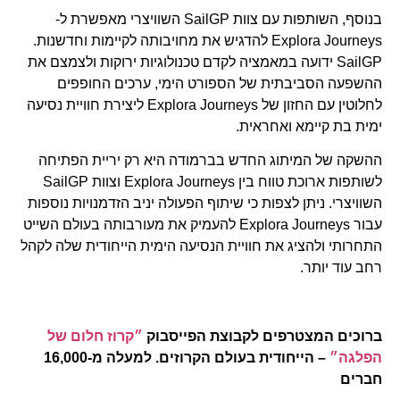
בנוסף, השותפות עם צוות SailGP השוויצרי מאפשרת ל-
Explora Journeys להדגיש את מחויבותה לקיימות וחדשנות.
SailGP ידועה במאמציה לקדם טכנולוגיות ירוקות ולצמצם את
ההשפעה הסביבתית של הספורט הימי, ערכים החופפים
לחלוטין עם החזון של Explora Journeys ליצירת חוויית נסיעה
ימית בת קיימא ואחראית.
ההשקה של המיתוג החדש בברמודה היא רק יריית הפתיחה
לשותפות ארוכת טווח בין Explora Journeys וצוות SailGP
השוויצרי. ניתן לצפות כי שיתוף הפעולה יניב הזדמנויות נוספות
עבור Explora Journeys להעמיק את מעורבותה בעולם השייט
התחרותי ולהציג את חוויית הנסיעה הימית הייחודית שלה לקהל
רחב עוד יותר.
ברוכים המצטרפים לקבוצת הפייסבוק
״קרוז חלום של
הפלגה״
– הייחודית בעולם הקרוזים. למעלה מ-16,000
חברים