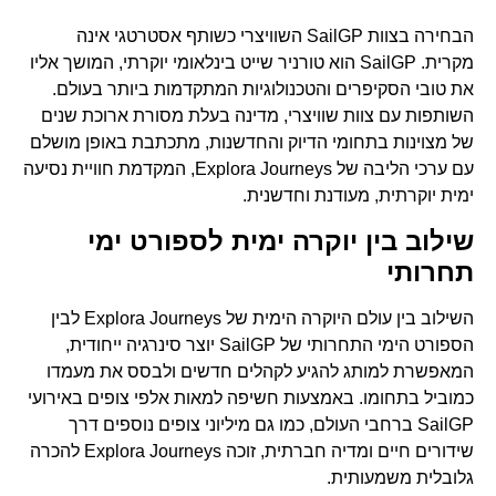
הבחירה בצוות SailGP השוויצרי כשותף אסטרטגי אינה
מקרית. SailGP הוא טורניר שייט בינלאומי יוקרתי, המושך אליו
את טובי הסקיפרים והטכנולוגיות המתקדמות ביותר בעולם.
השותפות עם צוות שוויצרי, מדינה בעלת מסורת ארוכת שנים
של מצוינות בתחומי הדיוק והחדשנות, מתכתבת באופן מושלם
עם ערכי הליבה של Explora Journeys, המקדמת חוויית נסיעה
ימית יוקרתית, מעודנת וחדשנית.
שילוב בין יוקרה ימית לספורט ימי
תחרותי
השילוב בין עולם היוקרה הימית של Explora Journeys לבין
הספורט הימי התחרותי של SailGP יוצר סינרגיה ייחודית,
המאפשרת למותג להגיע לקהלים חדשים ולבסס את מעמדו
כמוביל בתחומו. באמצעות חשיפה למאות אלפי צופים באירועי
SailGP ברחבי העולם, כמו גם מיליוני צופים נוספים דרך
שידורים חיים ומדיה חברתית, זוכה Explora Journeys להכרה
גלובלית משמעותית.