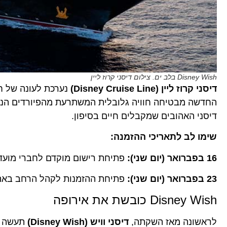
Disney Wish בלב ים. צילום דיסני קרוז ליין
דיסני קרוז ליין (Disney Cruise Line)
החדשה מבטיחה חוויה גלובלית המשתרעת מהפיורדים הנורבג
דיסני האהובים שמקבלים חיים בסיפון.
שימו לב לתאריכי ההזמנה:
16 בפברואר (יום שני):
פתיחת רישום מוקדם לחברי מועדון “staway Club
23 בפברואר (יום שני):
פתיחת ההזמנות לקהל הרחב באת
Disney Wish כובשת את אירופה
לראשונה מאז השקתה,
דיסני וויש (Disney Wish)