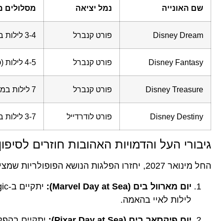
שם האונייה
נמל יציאה
מסלולים מ
Disney Dream
פורט קנברל
3-4 לילות באיי בהאמה
Disney Fantasy
פורט קנברל
4-5 לילות (כולל שייט של 10 לילות)
Disney Treasure
פורט קנברל
7 לילות במזרח/מערב הקריביים
Disney Destiny
פורט לודרדייל
3-7 לילות בקריביים ובהאמה
גיבורי העל והדמויות האהובות חוזרים לסיפון
החל מינואר 2027, יחזרו הפלגות הנושא הפופולריות שמציעות חוויה סוחפת למעריצים:
יום מארוול בים (Marvel Day at Sea):
לילות לאיי בהאמה.
יום פיקסאר בים (Pixar Day at Sea):