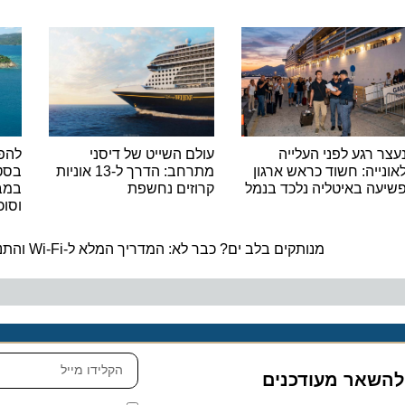
עצר רגע לפני העלייה
עולם השייט של דיסני
להפ
אונייה: חשוד כראש ארגון
מתרחב: הדרך ל-13 אוניות
שיעה באיטליה נלכד בנמל
קרוזים נחשפת
במב
וסוכ
מנותקים בלב ים? כבר לא: המדריך המלא ל-Wi-Fi והתנהלות דיגיטלית בקרוז
 להשאר מעודכנים