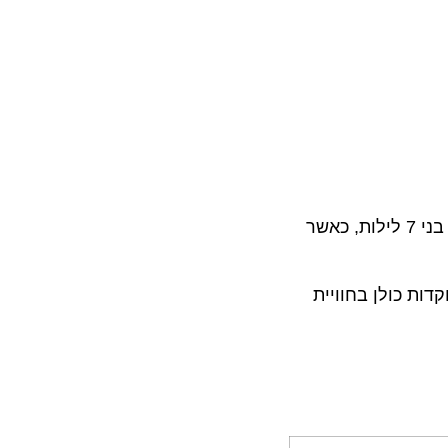
לאלסקה. האוניות יפליגו מונקובר למסלולים בני 7 לילות, כאשר
ות כולן בחוויית