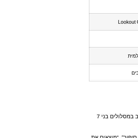
למית
ים
יתקיים ב-Disney Magic המפליגה מטקסס. לראשונה, היום המיוחד ישולב במסלולים בני 7
 דמויות מ”צעצוע של סיפור”, “מוצאים את