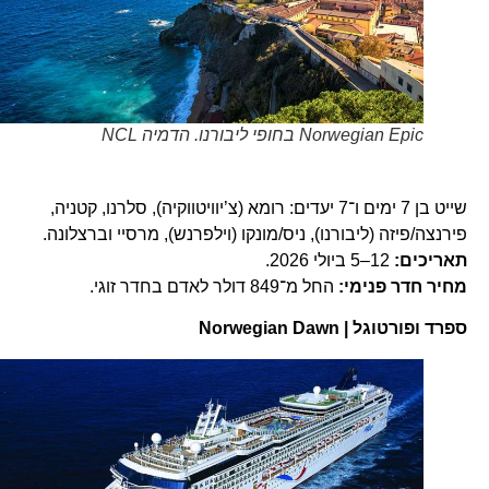
Norwegian Epic בחופי ליבורנו. הדמיה NCL
שייט בן 7 ימים ו־7 יעדים: רומא (צ’יוויטווקיה), סלרנו, קטניה,
פירנצה/פיזה (ליבורנו), ניס/מונקו (וילפרנש), מרסיי וברצלונה.
תאריכים:
12–5 ביולי 2026.
מחיר חדר פנימי:
החל מ־849 דולר לאדם בחדר זוגי.
ספרד ופורטוגל | Norwegian Dawn