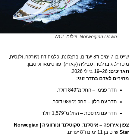
Norwegian Dawn. צילום NCL
שייט בן 7 ימים ו־8 יעדים: ברצלונה, פלמה דה מיורקה, ולנסיה,
מוטריל, גיברלטר, סביליה (קאדיז), פורטימאו וליסבון.
תאריכים:
26–19 ביולי 2026.
מחירים לאדם בחדר זוגי:
חדר פנימי – החל מ־849 דולר.
חדר עם חלון – החל מ־989 דולר.
חדר עם מרפסת – החל מ־1,579 דולר.
צפון אירופה – איסלנד, סקוטלנד ונורווגיה | Norwegian
Star
שייט בן 11 ימים ו־8 יעדים.