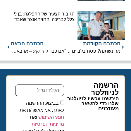
הגיבור הצעיר של ההפלגה: בן 9
צלל לבריכה והחזיר אוצר שאבד
הכתבה הקודמת
הכתבה הבאה
מה נשתנה? פסח בלב ים בסיפונה של קראון איריס
“אם כבר להיתקע – אז באונייה”: נוסעת ישראלית חווה יום שייט לא מתוכנן
הרשמה
לניוזלטר​
הירשמו עכשיו לניוזלטר
בביצוע ההרשמה
שלנו כדי להשאר
מעודכנים
לאתר, אני מאשר/ת את
תנאי השימוש
ואת
מדיניות הפרטיות
ומסכים/ה לקבל תכנים