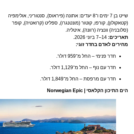
שייט בן 7 ימים ו־8 יעדים: אתונה (פיראוס), סנטוריני, אולימפיה
(קטאקולון), קורפו, קוטור (מונטנגרו), ספליט (קרואטיה), קופר
(סלובניה) וונציה (רוונה), איטליה.
תאריכים:
14–7 ביוני 2026.
מחירים לאדם בחדר זוגי:
חדר פנימי – החל מ־959 דולר.
חדר עם נוף – החל מ־1,129 דולר.
חדר עם מרפסת – החל מ־1,849 דולר.
הים התיכון הקלאסי | Norwegian Epic