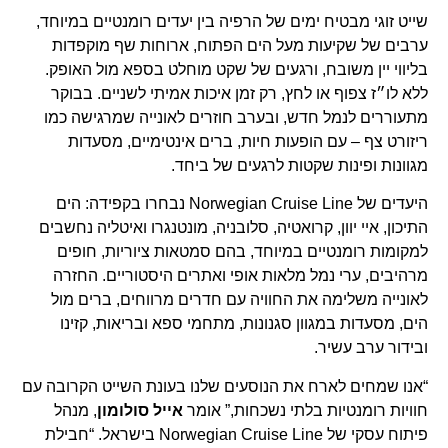
שייט זוגי מבטיח ימים של הרפיה בין יעדים רומנטיים במיוחד,
ערבים של שקיעות מעל הים הפתוח, ארוחות שף מוקפדות
בליווי יין משובח, ורגעים של שקט מוחלט בספא מול האופק.
ללא לו״ז צפוף או לחץ, רק זמן איכות אמיתי לשניים. בבוקר
מתעוררים לנמל חדש, ובערב חוזרים לאונייה שמרגישה כמו
ריזורט צף – עם הופעות חיות, ברים אינטימיים, מסעדות
מגוונות ופינות שקטות לרגעים של ביחד.
היעדים של Norwegian Cruise Line נבחרו בקפידה: הים
התיכון, איי יוון, קרואטיה, סלובניה, מונטנגרו ואיטליה נחשבים
למקומות רומנטיים במיוחד, בהם סמטאות ציוריות, חופים
מרהיבים, ערי נמל מלאות אופי ואתרים היסטוריים. החזרה
לאונייה משלימה את החוויה עם חדרים מרווחים, ברים מול
הים, מסעדות במגוון סגנונות, מתחמי ספא ובריאות, קזינו
ובידור ערב עשיר.
“אנו שמחים לארח את הנוסעים שלנו בעונת השייט הקרובה עם
חוויות רומנטיות בלתי נשכחות,” אומר
אייל סולומון
, מנהל
פיתוח עסקי של Norwegian Cruise Line בישראל. “חבילת