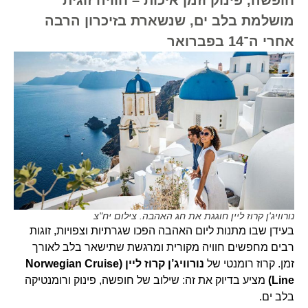
מושלמת בלב ים, שנשארת בזיכרון הרבה
אחרי ה־14 בפברואר
נורוויג'ן קרוז ליין חוגגת את חג האהבה. צילום יח"צ
בעידן שבו מתנות ליום האהבה הפכו שגרתיות וצפויות, זוגות
רבים מחפשים חוויה מקורית ומרגשת שתישאר בלב לאורך
זמן. קרוז רומנטי של
נורוויג’ן קרוז ליין
(Norwegian Cruise
Line)
מציע בדיוק את זה: שילוב של חופשה, פינוק ורומנטיקה
בלב ים.