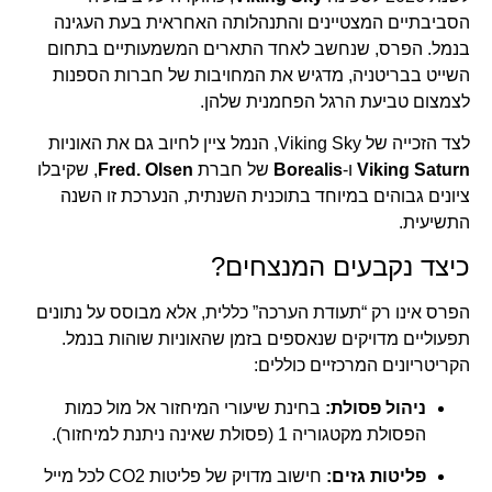
הסביבתיים המצטיינים והתנהלותה האחראית בעת העגינה
בנמל. הפרס, שנחשב לאחד התארים המשמעותיים בתחום
השייט בבריטניה, מדגיש את המחויבות של חברות הספנות
לצמצום טביעת הרגל הפחמנית שלהן.
לצד הזכייה של Viking Sky, הנמל ציין לחיוב גם את האוניות
Viking Saturn
ו-
Borealis
של חברת
Fred. Olsen
, שקיבלו
ציונים גבוהים במיוחד בתוכנית השנתית, הנערכת זו השנה
התשיעית.
כיצד נקבעים המנצחים?
הפרס אינו רק “תעודת הערכה” כללית, אלא מבוסס על נתונים
תפעוליים מדויקים שנאספים בזמן שהאוניות שוהות בנמל.
הקריטריונים המרכזיים כוללים:
ניהול פסולת:
בחינת שיעורי המיחזור אל מול כמות
הפסולת מקטגוריה 1 (פסולת שאינה ניתנת למיחזור).
פליטות גזים:
חישוב מדויק של פליטות
CO2
לכל מייל