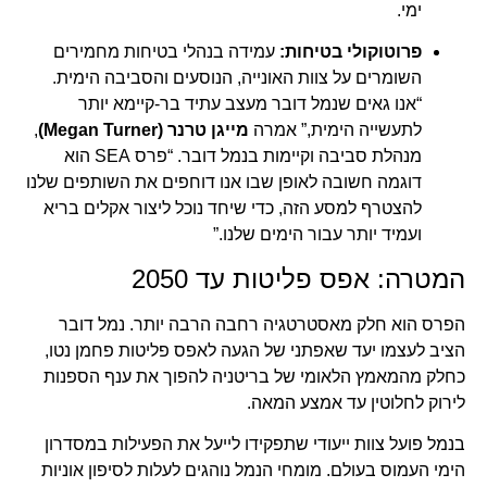
ימי.
פרוטוקולי בטיחות:
עמידה בנהלי בטיחות מחמירים
השומרים על צוות האונייה, הנוסעים והסביבה הימית.
“אנו גאים שנמל דובר מעצב עתיד בר-קיימא יותר
לתעשייה הימית,” אמרה
מייגן טרנר (Megan Turner)
,
מנהלת סביבה וקיימות בנמל דובר. “פרס SEA הוא
דוגמה חשובה לאופן שבו אנו דוחפים את השותפים שלנו
להצטרף למסע הזה, כדי שיחד נוכל ליצור אקלים בריא
ועמיד יותר עבור הימים שלנו.”
המטרה: אפס פליטות עד 2050
הפרס הוא חלק מאסטרטגיה רחבה הרבה יותר. נמל דובר
הציב לעצמו יעד שאפתני של הגעה לאפס פליטות פחמן נטו,
כחלק מהמאמץ הלאומי של בריטניה להפוך את ענף הספנות
לירוק לחלוטין עד אמצע המאה.
בנמל פועל צוות ייעודי שתפקידו לייעל את הפעילות במסדרון
הימי העמוס בעולם. מומחי הנמל נוהגים לעלות לסיפון אוניות