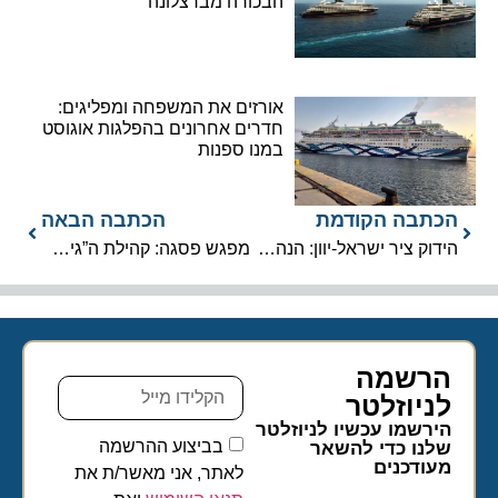
הבכורה מברצלונה
אורזים את המשפחה ומפליגים:
חדרים אחרונים בהפלגות אוגוסט
במנו ספנות
הכתבה הקודמת
הכתבה הבאה
הידוק ציר ישראל-יוון: הנהלת נמל חיפה אירחה את שגרירת יוון לדיון בקידום IMEC
מפגש פסגה: קהילת ה”גימלים” וגורדון תיירות כובשות את נהרות אירופה
הרשמה
לניוזלטר​
הירשמו עכשיו לניוזלטר
בביצוע ההרשמה
שלנו כדי להשאר
מעודכנים
לאתר, אני מאשר/ת את