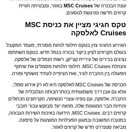
עונת הבכורה של
MSC Cruises
באזור, ומבטיחה חוויית
קרוזים חדשה ומרגשת לנוסעים.
טקס חגיגי מציין את כניסת MSC
Cruises לאלסקה
האירוע החגיגי צוין בטקס חילופי לוחות מסורתי, מעמד המקובל
בעולם הקרוזים לציון ביקור בכורה בנמל חדש. בטקס השתתפו
נציגים בכירים של עיריית קצ’יקן, רשות הנמלים של אלסקה,
והנהלת MSC Cruises. חילופי הלוחות מסמלים את שיתוף
הפעולה בין החברה לעיר, ואת הציפייה לעתיד משותף ופורה.
הכניסה של MSC Cruises לאלסקה היא לא רק אירוע סמלי,
אלא גם אבן דרך משמעותית בהתרחבותה הגלובלית של
החברה. אלסקה, עם נופיה עוצרי הנשימה, הקרחונים הכחולים
והחיות הבר המגוונות שלה, מהווה יעד מבוקש עבור חובבי
קרוזים רבים. MSC Cruises, הידועה באיכות השירות הגבוהה,
במטבח המשובח ובמגוון הפעילויות המוצעות על סיפונה,
מביאה סטנדרט חדש של קרוזים לאזור.