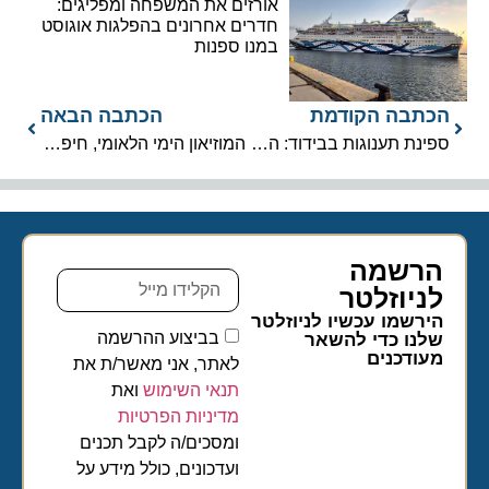
אורזים את המשפחה ומפליגים:
חדרים אחרונים בהפלגות אוגוסט
במנו ספנות
הכתבה הקודמת
הכתבה הבאה
ספינת תענוגות בבידוד: התפרצות מחלת מעיים מונעת ירידה בצרפת
המוזיאון הימי הלאומי, חיפה: בין “נמל בית תרבותי” לקרוז מפנק
הרשמה
לניוזלטר​
הירשמו עכשיו לניוזלטר
בביצוע ההרשמה
שלנו כדי להשאר
מעודכנים
לאתר, אני מאשר/ת את
תנאי השימוש
ואת
מדיניות הפרטיות
ומסכים/ה לקבל תכנים
ועדכונים, כולל מידע על