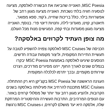
MSC Poesia, האונייה שהביאה את הבשורה לאלסקה, מציעה
לנוסעיה חוויה בלתי נשכחת. האונייה מציעה מגוון רחב של
אפשרויות בילוי, כולל בריכות שחייה, ג’קוזי, ספא מפואר,
תיאטרון, קזינו, מועדוני לילה, וחנויות דיוטי פרי. בנוסף, האונייה
מציעה מגוון מסעדות ובתי קפה, המגישים מנות מכל העולם.
מה צופן העתיד לקרוזים באלסקה?
הכניסה של MSC Cruises לאלסקה צפויה להשפיע לטובה על
תעשיית התיירות המקומית, וליצור מקומות עבודה חדשים.
הנוסעים שיגיעו לאלסקה באמצעות MSC Poesia יבקרו
בנמלים שונים לאורך החוף, ייהנו מסיורים מודרכים, ויצרכו
שירותים מקומיים, ובכך יתרמו לכלכלה המקומית.
העגינה הראשונה של MSC Poesia בקצ’יקן היא רק ההתחלה.
MSC Cruises מתכננת להרחיב את פעילותה באלסקה בשנים
הקרובות, ולהציע מגוון רחב עוד יותר של מסלולי קרוזים באזור.
עם הנופים המרהיבים, התרבות העשירה וההיסטוריה המרתקת
שלה, אלסקה היא יעד מושלם לקרוזים, ו-MSC Cruises נרגשת