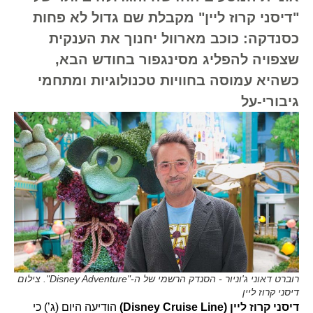
"דיסני קרוז ליין" מקבלת שם גדול לא פחות
כסנדקה: כוכב מארוול יחנוך את הענקית
שצפויה להפליג מסינגפור בחודש הבא,
כשהיא עמוסה בחוויות טכנולוגיות ומתחמי
גיבורי-על
רוברט דאוני ג'וניור - הסנדק הרשמי של ה-"Disney Adventure". צילום
דיסני קרוז ליין
דיסני קרוז ליין (Disney Cruise Line)
הודיעה היום (ג’) כי