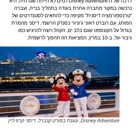
דרכה של ה-Disney Adventure למים לא הייתה שגרתית. היא
נרכשה במקור מחברה אחרת בעודה בתהליך בנייה, ועברה
“טרנספורמציה דיסנית” מקיפה כדי להתאים לסטנדרטים של
המותג. עם רוברט דאוני ג’וניור כסנדק הרשמי, דיסני מהמרת
בגדול על הקונספט שגם בלב ים, הקהל רוצה להרגיש כמו
גיבור-על. ב-10 במרץ, המציאות הזו תהפוך לרשמית.
Disney Adventure, עוגנת בפורט קנברל. דיסני קרוז ליין