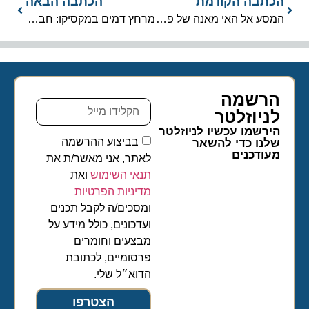
הכתבה הקודמת
הכתבה הבאה
המסע אל האי מאנה של פול גוגן חושף את הפלגות 2028 בדרום האוקיינוס השקט
מרחץ דמים במקסיקו: חברות הקרוזים מבטלות את העגינות בפוארטו ויארטה
הרשמה
לניוזלטר​
הירשמו עכשיו לניוזלטר
בביצוע ההרשמה
שלנו כדי להשאר
מעודכנים
לאתר, אני מאשר/ת את
תנאי השימוש
ואת
מדיניות הפרטיות
ומסכים/ה לקבל תכנים
ועדכונים, כולל מידע על
מבצעים וחומרים
פרסומיים, לכתובת
הדוא״ל שלי.
הצטרפו