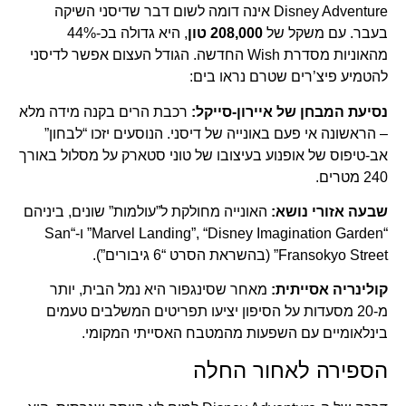
Disney Adventure אינה דומה לשום דבר שדיסני השיקה
בעבר. עם משקל של
208,000 טון
, היא גדולה בכ-44%
מהאוניות מסדרת Wish החדשה. הגודל העצום אפשר לדיסני
להטמיע פיצ’רים שטרם נראו בים:
נסיעת המבחן של איירון-סייקל:
רכבת הרים בקנה מידה מלא
– הראשונה אי פעם באונייה של דיסני. הנוסעים יזכו “לבחון”
אב-טיפוס של אופנוע בעיצובו של טוני סטארק על מסלול באורך
240 מטרים.
שבעה אזורי נושא:
האונייה מחולקת ל”עולמות” שונים, ביניהם
“Marvel Landing”, “Disney Imagination Garden” ו-“San
Fransokyo Street” (בהשראת הסרט “6 גיבורים”).
קולינריה אסייתית:
מאחר שסינגפור היא נמל הבית, יותר
מ-20 מסעדות על הסיפון יציעו תפריטים המשלבים טעמים
בינלאומיים עם השפעות מהמטבח האסייתי המקומי.
הספירה לאחור החלה