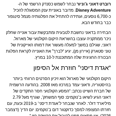
רוברט דאוני ג’וניור
נבחר לשמש כסנדק הרשמי של ה-
Disney Adventure
. מדובר באוניית ענק המסוגלת להכיל
כ-6,700 נוסעים, ועתידה להתחיל את הפלגותיה מנמל סינגפור
כבר בחודש הבא.
הבחירה בדאוני נחשבת לטבעית ומתבקשת עבור אונייה שחלק
ניכר ממתקניה עוצבו בהשראת היקום הקולנועי של מארוול.
דאוני, שגילם במשך למעלה מעשור את דמותו האייקונית של
טוני סטארק (איירון מן), יגיע “לברך” את האונייה לקראת הפלגת
הבכורה החגיגית שלה המתוכננת ל-10 במרץ.
“אגדת דיסני” חוזרת אל הסיפון
היקום הקולנועי של מארוול הוא זיכיון הסרטים הרווחי ביותר
בהיסטוריה, ודאוני עמד במרכזו מאז 2008. בהודעה הרשמית
של חברת השייט נכתב: “המסע הקולנועי חסר התקדים של
דאוני הגיע לשיאו ב’נוקמים: סוף המשחק’, שגרף מעל 2.79
מיליארד דולר. לאחר שנבחר ל’אגדת דיסני’ ב-2019 וכעת, עם
חזרתו המצופה למסך כדוקטור דום ב’נוקמים: יום הדין’ (דצמבר
2026), אין מתאים ממנו להוביל את ההשקה הזו.”