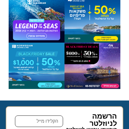
הרשמה
לניוזלטר​