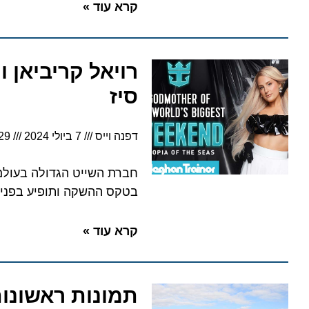
קרא עוד »
רויאל קריביאן ומי
סיז
דפנה וייס
7 ביולי 2024
11:29
בטקס ההשקה ותופיע בפני קהל 
קרא עוד »
תמונות ראשונות: Utopia of the Seas בדרכה ליבשת אמריק