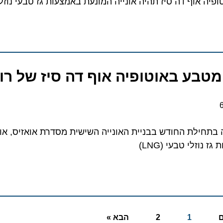
וף דה סיז תהיה אונייה המונעת באמצעות גז טבעי נוזלי (LNG)
 באוטופיה אוף דה סיז של רויאל
לת החודש בבניית האונייה השישית מסדרת אואזיס, אוטופיה
י טבעי (LNG)
1
2
הבא »