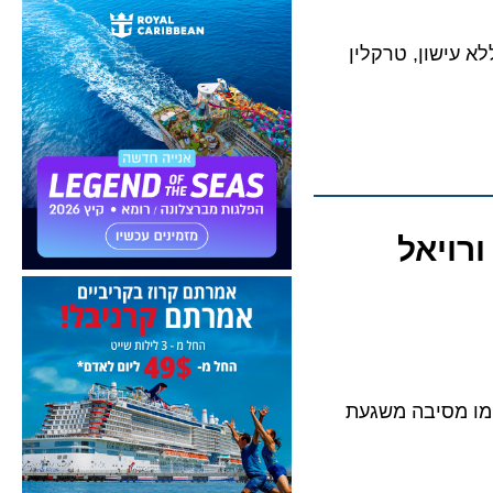
 קזינו חדש ללא עישון, טרקלין
ינור ורויאל
ט והזמרת קיימו מסיבה משגעת