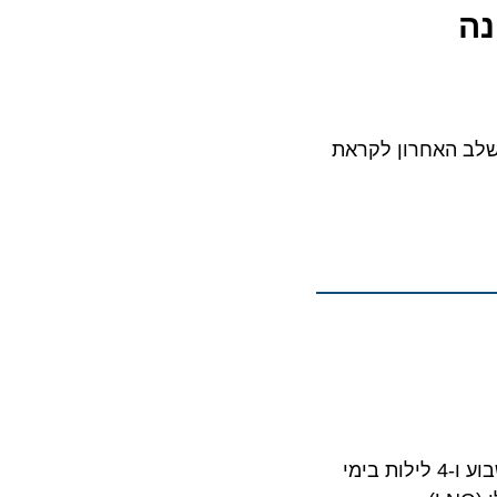
ב האחרון לקראת
אוטופיה אוף זה סיז, האונייה החדשה מסדרת אואזיס, תציע הפלגות בני 3 לילות בסופי שבוע ו-4 לילות בימי