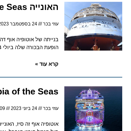
האונייה Utopia of the Seas: טבילת המים הראשונה
עוזי בכר
24 בספטמבר 2023
11:09
בנייתה של אוטופיה אוף דה סיז
הופעת הבכורה שלה ביולי 2024, בפורט קנברל
קרא עוד »
Utopia of the Seas: אוטופיה של סופ”ש וימ
עוזי בכר
24 ביוני 2023
7:09