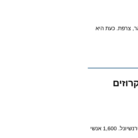
ת Chantiers de l’Atlantique בסן-נזאר, צרפת. כעת היא
רוזים
יותר משנתיים של בנייה הגיעה לשיאה, אוטופיה אוף דה סיז נמסרה לרויאל קריביאן אינטרנשיונל. 1,600 אנשי