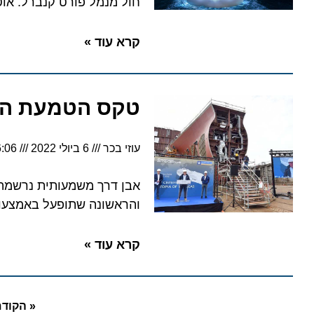
חול מנמל פורט קנברל. אוטופיה א
קרא עוד »
טקס הטמעת המטבע
עוזי בכר
6 ביולי 2022
6:06
אבן דרך משמעותית נרשמה בתחי
והראשונה שתופעל באמצעות גז נוזל
קרא עוד »
« הקודם