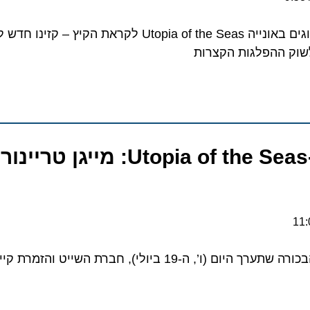
רויאל קריביאן חושפת שדרוגים באונייה Utopia of the Seas לקראת הקיץ –
 ההפלגות הקצרות
מסיבת הקיץ ב-Utopia of the Seas: מייגן טרי
שלושה ימים לפני הפלגת הבכורה שתערך היום (ו’, ה-19 ביולי), חברת השיי