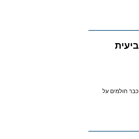
עית
יץ הקרוב, אנחנו כבר חולמים על