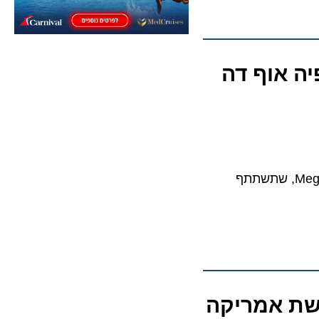
 אוף דה
חברת השייט הגדולה בעולם בחרה עבור Utopia of the Seas את הסנדקית Meghan Trainor, שתשתתף