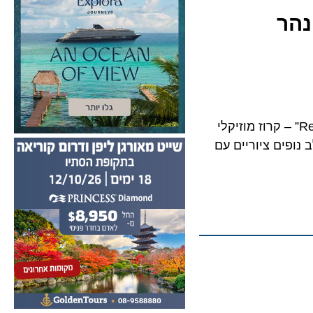
נהר
TUI River מציגה מהפכה בעולם הפלגות הנהר עם השקת “Rewind on the Rhine” – קרוז מוזיקלי
 TUI Skyla, מבטיחה לשלב נופים ציוריים עם