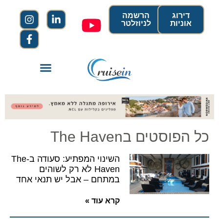
דירוג
הרשמה
אוניות
לניוזלטר
כל הפוסטים בThe Haven
השינוי המפתיע: סעודה ב-The
Haven לא רק לשוהים
במתחם – אבל יש תנאי אחד
קרא עוד »