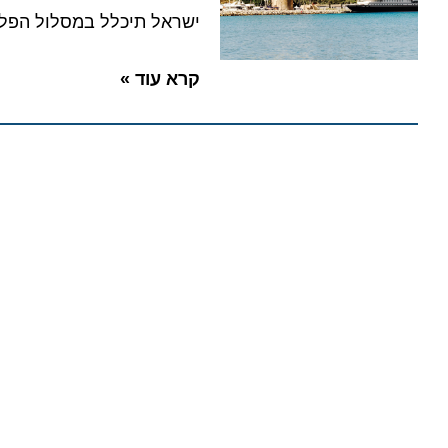
ישראל תיכלל במסלול הפלגה בן 11 לילות של המגה יאכטה שתצא מפיראוס עם עגינות בקפריסין ו
קרא עוד »