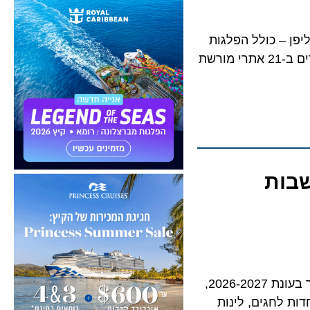
ם ליפן – כולל הפלגות
פריחת הדובדבן, פסטיבלים מסורתיים, סיורים באיים הסובטרופיים של אוקינאווה וביקורים ב-21 אתרי מורשת
ות
לראשונה מאז 2019: Sapphire Princess ו-Diamond Princess יפליגו יחד מנמל סינגפור בעונת 2026-2027,
לחגים, לינות