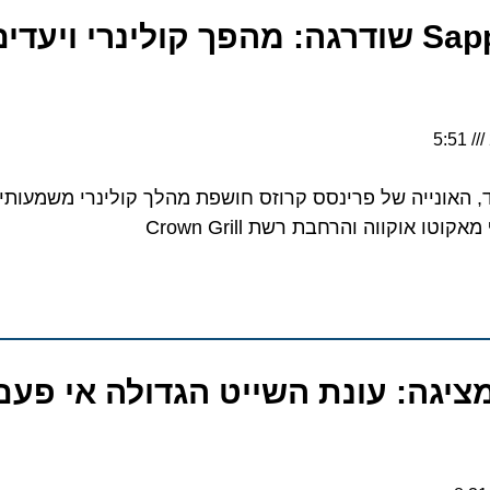
Sapphire Princess שודרגה: מהפך קולינרי ויעד
ונייה של פרינסס קרוזס חושפת מהלך קולינרי משמעותי הכו
גה: עונת השייט הגדולה אי פעם ב