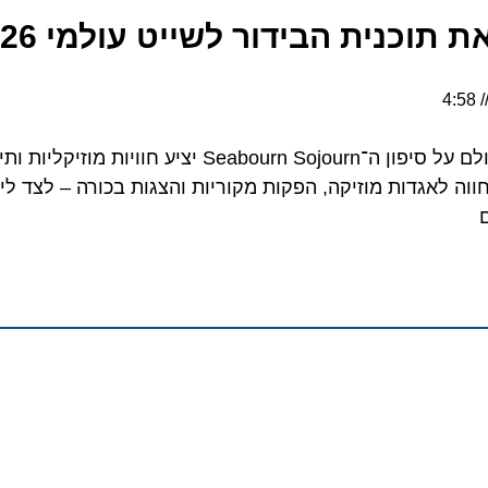
כנית הבידור לשייט עולמי 2026
מסע בן 129 ימים סביב העולם על סיפון ה־Seabourn Sojourn יציע חוויות
 לאגדות מוזיקה, הפקות מקוריות והצגות בכורה – לצד ליווי 