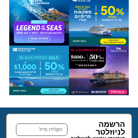
הרשמה
לניוזלטר​