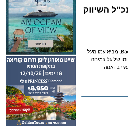
סמנכ”ל השיווק
Lee D. App, לשעבר מוביל מערך השיווק של Patrón Spirits International ו-Bacardi, מביא עמו מעל
 של גל צמיחה