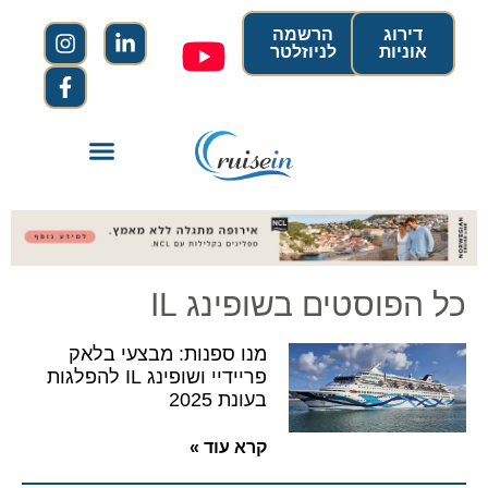
דירוג
הרשמה
אוניות
לניוזלטר
כל הפוסטים בשופינג IL
מנו ספנות: מבצעי בלאק
פריידיי ושופינג IL להפלגות
בעונת 2025
קרא עוד »