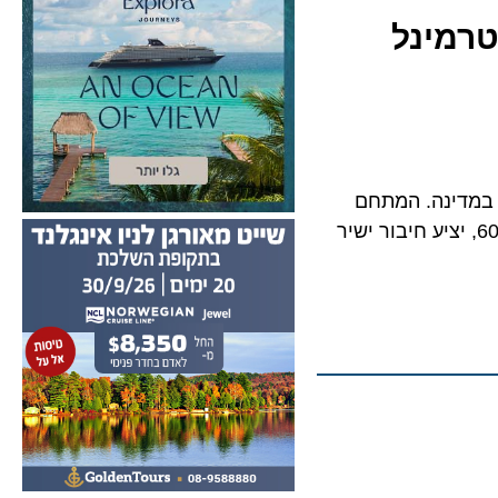
מינל
דינה. המתחם
קרוי על שם דייל ר. וקארול אן לינדזי, יחליף את הרציפים המיושנים משנות ה-60, יציע חיבור ישיר