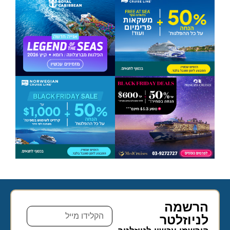
הרשמה
לניוזלטר​