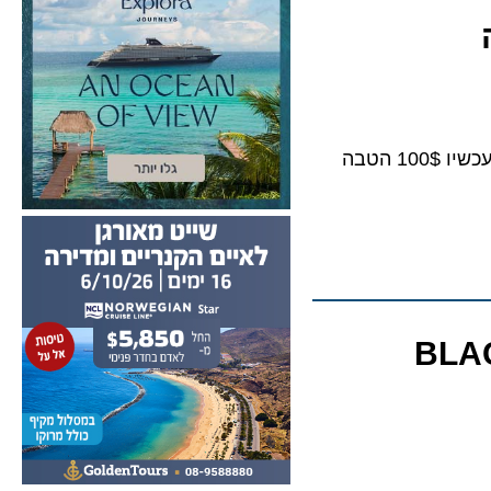
חבילות שייט מושלמות למשפחות, יציאות ביולי – אוגוסט במחירי סוף העונה. למזמינים עכשיו 100$ הטבה