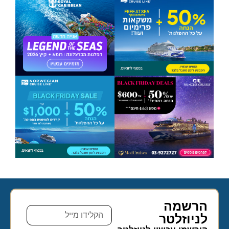
הרשמה
לניוזלטר​