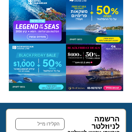
הרשמה
לניוזלטר​