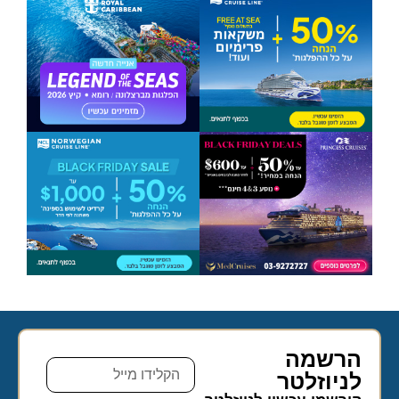
הרשמה
לניוזלטר​