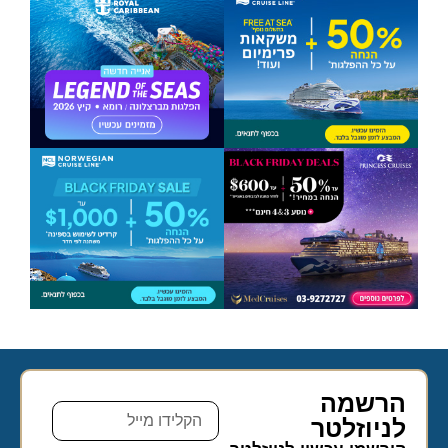
הרשמה
לניוזלטר​