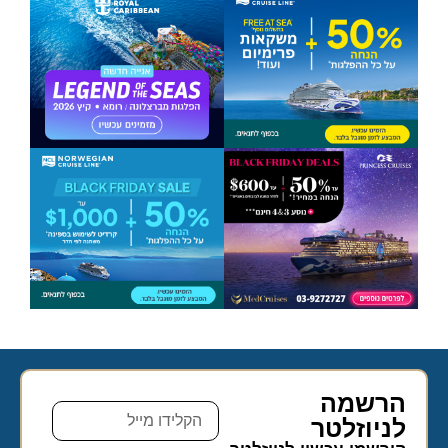
הרשמה
לניוזלטר​