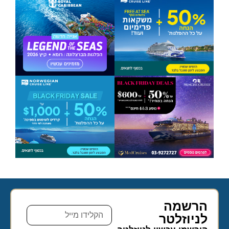
הרשמה
לניוזלטר​