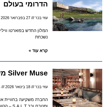
הדרומי בעולם
עוזי בכר
27 בפברואר 2026
המלון החדש בפוארטו ווילי
נשכחת
קרא עוד »
Silver Muse משודרגת ותוכנית קולינריה עשירה
עוזי בכר
18 בינואר 2026
3:44
החברה משקיעה בחוויית אור
ומטבח ובר S.A.L.T – ההשקה הראשונה אחרי השיפוץ כבר יצאה לדרך בים התיכון