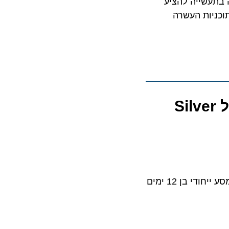
 בתעשייה להציע
תוכניות העשרה
סילברסי חוגגת את מסע האיחוד 2025 בסיפונה של Silver
מאות מחברי מועדון הנוסעים הוותיקים של סילברסי הפליגו בסיפונה של Silver Spirit למסע ייחודי בן 12 ימים