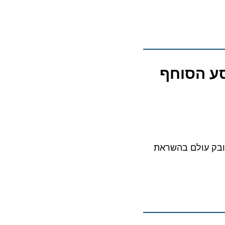
סע הסוחף
 “הסקרנים והים” ייקח את אורחי Silver Dawn למסע חובק עולם בהשראת