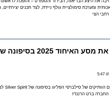
יבה את היצע הבריאות, הבידור והספורט – והופכת לראשונה
אכותית ומערכת סימולציית גולף ניידת, לצד תכנים יצירתיים, 
רחבי הצי
5:47
 החברה ברט הרננדז