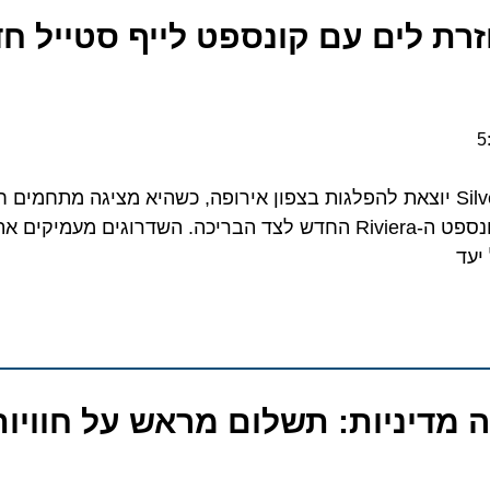
Silver Sp חוזרת לים עם קונספט לייף סטיי
האונייה המחודשת Silver Spirit יוצאת להפלגות בצפון אירופה, כשהיא מציגה מתח
קולינריות משודרגות ואת קונספט ה-Riviera החדש לצד הבריכה. השדרוגים
יעד
Sil משנה מדיניות: תשלום מראש על חוויו