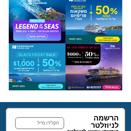
הרשמה
לניוזלטר​