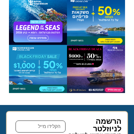
הרשמה
לניוזלטר​