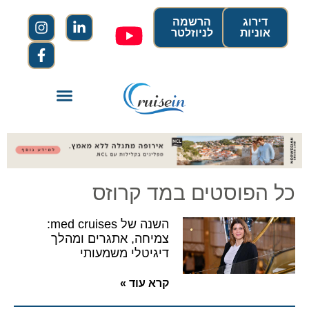
דירוג
הרשמה
אוניות
לניוזלטר
כל הפוסטים במד קרוזס
השנה של med cruises:
צמיחה, אתגרים ומהלך
דיגיטלי משמעותי
קרא עוד »