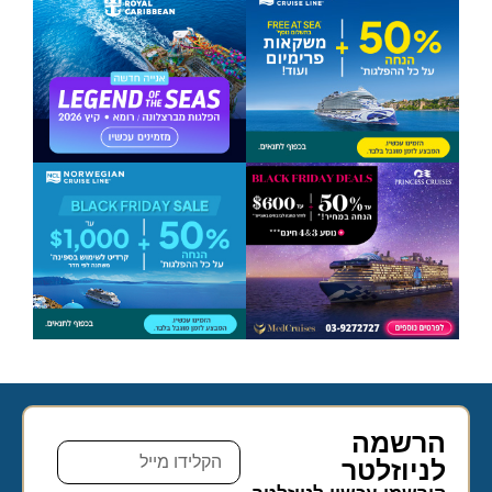
הרשמה
לניוזלטר​