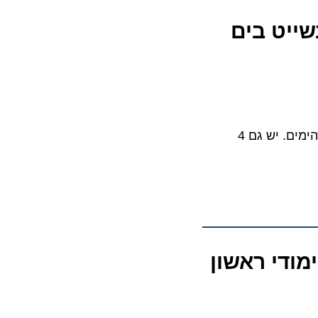
יט בים
חופשת שייט בים התיכון מציעה חוויות אינסופיות המשלבות היסטוריה, תרבות ונופים מדהימים. יש גם 4
די ראשון