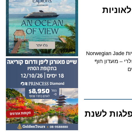
Vibe Be מגיע לאוניות
ת השייט הבינלאומית Norwegian Cruise Line (NCL) השלימה את שדרוגן של האוניות Norwegian Jade
השקת מתחם ה-Vibe Beach Club הפופולרי – מועדון חוף
גות לשנת