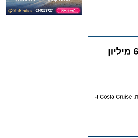
ם התיכון: קיבולת הנוסעים תתקרב ל-6 מיליון
דוח תעשיית השייט חושף: למעלה מ-180 ספינות של 57 חברות שונות יפליגו באזור השנה, Costa Cruise ו-