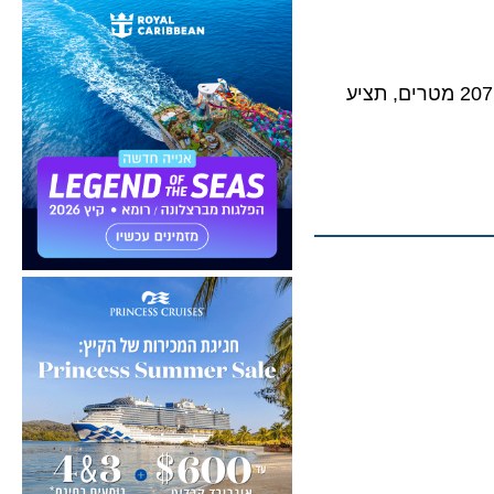
שיתוף הפעולה בין מותג המלונות למספנת פינקנטיירי מתרחב. היאכטה החדשה, באורך 207 מטרים, תציע