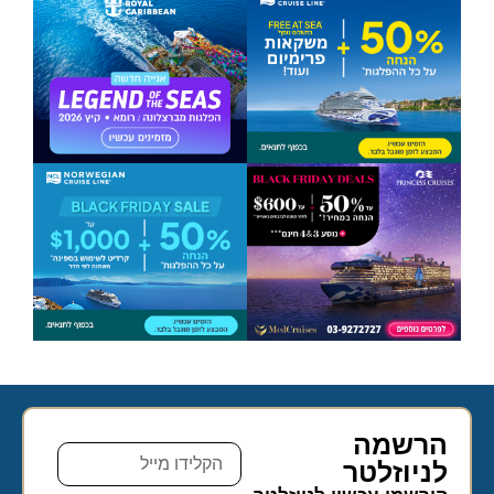
הרשמה
לניוזלטר​