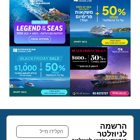
הרשמה
לניוזלטר​