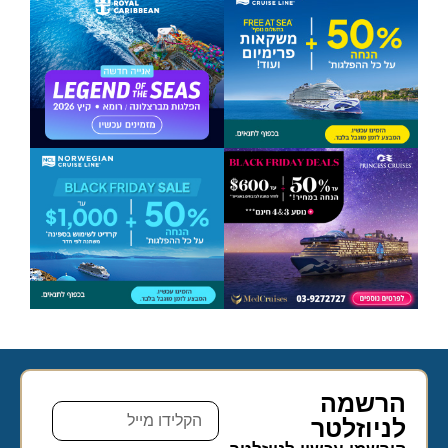
הרשמה
לניוזלטר​